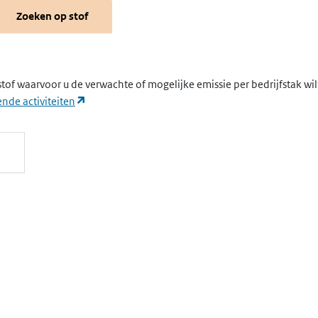
Zoeken op stof
stof waarvoor u de verwachte of mogelijke emissie per bedrijfstak wi
(opent in een nieuw tabblad)
nde activiteiten