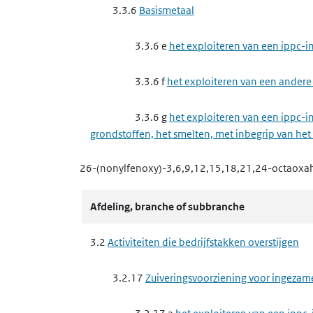
3.3.6
Basismetaal
3.3.10 b
het verwijderen of nuttig toe
3.3.6 e
het exploiteren van een ippc-in
3.4
Nutssector en industrie
3.3.6 f
het exploiteren van een andere 
3.4.4
Metaalproductenindustrie
3.3.6 g
het exploiteren van een ippc-in
3.4.4 f
het maken van producten van 
grondstoffen, het smelten, met inbegrip van het
26-(nonylfenoxy)-3,6,9,12,15,18,21,24-octaoxa
3.4.5
Minerale producten industrie
3.3.7
Complexe minerale industrie
3.4.5 e
het winnen van steen, mergel, z
3.3.7 a
het exploiteren van een ippc-
Afdeling, branche of subbranche
3.4.6
Chemische producten industrie
3.3.7 b
het exploiteren van een andere
3.2
Activiteiten die bedrijfstakken overstijgen
magnesiumoxide
3.4.6 a
het maken van elastomeren, ver
3.2.17
Zuiveringsvoorziening voor ingezam
3.3.7 d
het exploiteren van een ippc-i
3.4.6 e
het maken van schoonmaakmid