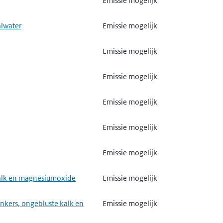
Emissie mogelijk
Emissie mogelijk
Emissie mogelijk
alwater
Emissie mogelijk
Emissie mogelijk
Gebruik mogelijk
Emissie mogelijk
Emissie mogelijk
Emissie mogelijk
Emissie mogelijk
meststoffen
Emissie mogelijk
Emissie mogelijk
Emissie mogelijk
van biociden
Emissie mogelijk
Emissie mogelijk
Emissie mogelijk
Emissie mogelijk
de of stikstof
Emissie mogelijk
Emissie mogelijk
trand board, spaanplaat of
Gebruik mogelijk
Gebruik mogelijk
 kalk en magnesiumoxide
Emissie mogelijk
textiel
Emissie mogelijk
Emissie mogelijk
nkers, ongebluste kalk en
Emissie mogelijk