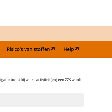
(opent in een nieuw tabb
(opent in een
Risico's van stoffen
Help
ator toont bij welke activiteit(en) een ZZS wordt