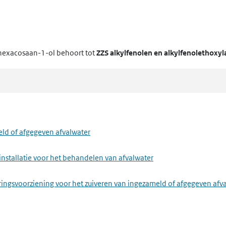
hexacosaan-1-ol
behoort tot
ZZS alkylfenolen en alkylfenolethoxyl
eld of afgegeven afvalwater
installatie voor het behandelen van afvalwater
ringsvoorziening voor het zuiveren van ingezameld of afgegeven afv