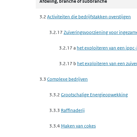
3.3.8 b
het exploiteren van een ippc-
Afdeling, branche of subbranche
3.3.8 c
het exploiteren van een ippc-in
3.2
Activiteiten die bedrijfstakken overstijgen
3.3.8 d
het exploiteren van een ippc-
3.2.17
Zuiveringsvoorziening voor ingezam
3.3.8 e
het exploiteren van een ippc-i
3.2.17 a
het exploiteren van een ippc-
3.3.9
Complexe papierindustrie, houtindustr
3.2.17 b
het exploiteren van een zuive
3.3.9 a
het exploiteren van een ippc-in
3.3
Complexe bedrijven
vezelplaat van hout
3.3.2
Grootschalige Energieopwekking
3.3.9 b
het exploiteren van een ippc-in
3.3.3
Raffinaderij
3.3.10
Afvalbeheer ippc-installaties
3.3.4
Maken van cokes
3.3.10 a
het verwijderen of nuttig toep