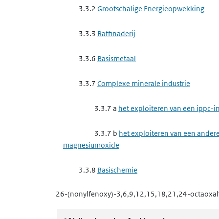
3.3.2
Grootschalige Energieopwekking
3.3.3
Raffinaderij
3.3.6
Basismetaal
3.3.7
Complexe minerale industrie
3.3.7 a
het exploiteren van een ippc-
3.3.7 b
het exploiteren van een andere
magnesiumoxide
3.3.8
Basischemie
26-(nonylfenoxy)-3,6,9,12,15,18,21,24-octaoxa
3.3.8 a
het exploiteren van een ippc-i