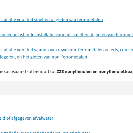
passen van ongevaarlijke afvalstoffen
stallatie voor het smelten of gieten van ferrometalen
milieubelastende installatie voor het smelten of gieten van ferrome
stallatie voor het winnen van ruwe non-ferrometalen uit erts, conce
metaal
 legeren, en het gieten van non-ferrometalen
hexacosaan-1-ol
behoort tot
ZZS nonylfenolen en nonylfenolethox
and, grind of kalk
installatie voor het maken van cement, cementklinkers, ongebluste
 milieubelastende installatie voor het maken van cement, cementkli
f, lak, drukinkt, lijm, waspoeder of enzymen
eld of afgegeven afvalwater
nstallatie voor het maken van glas, met inbegrip van het maken van g
delen of cosmetica