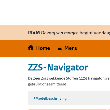
Overslaan en naar de inhoud gaan
Direct naar de hoofdnavigatie
RIVM
De zorg van morgen
begint vandaa
Home
Menu
ZZS-Navigator
De Zeer Zorgwekkende Stoffen (ZZS) Navigator is e
gebruikt of geëmitteerd.
Modelbeschrijving