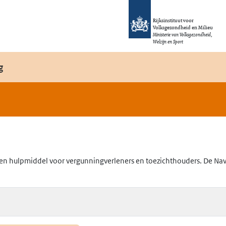
Rijksinstituut voor
Volksgezondheid en Milieu
Ministerie van Volksgezondheid,
Welzijn en Sport
g
en hulpmiddel voor vergunningverleners en toezichthouders. De Navig