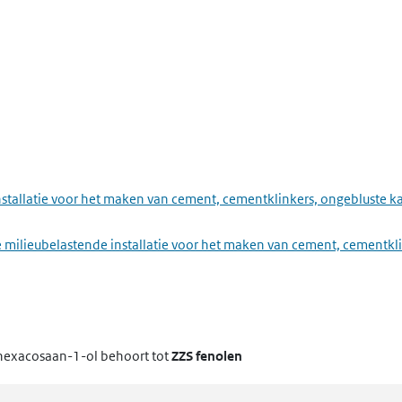
installatie voor het maken van cement, cementklinkers, ongebluste
 milieubelastende installatie voor het maken van cement, cementkli
hexacosaan-1-ol
behoort tot
ZZS fenolen
nstallatie voor het maken van organisch-chemische producten