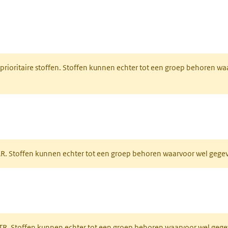
nt in een nieuw tabblad)
 prioritaire stoffen. Stoffen kunnen echter tot een groep behoren w
tabblad)
PAR. Stoffen kunnen echter tot een groep behoren waarvoor wel geg
 tabblad)
PRTR. Stoffen kunnen echter tot een groep behoren waarvoor wel ge