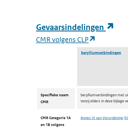
(op
Gevaarsindelingen
(opent in 
CMR volgens CLP
berylliumverbindingen
CMR volgens CLP
Specifieke naam
berylliumverbindingen met ui
tenzij elders in deze bijla
CMR
CMR Categorie 1A
Annex VI van Verordening (E
en 1B volgens