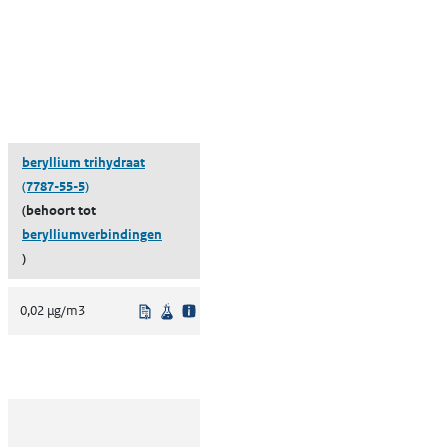
beryllium trihydraat
(7787-55-5)
(behoort tot
berylliumverbindingen
)
lgeving
enschappelijke bron
Uit regelgeving
Wetenschappelijke bron
0,02 µg/m3
lgeving
enschappelijke bron
lgeving
enschappelijke bron