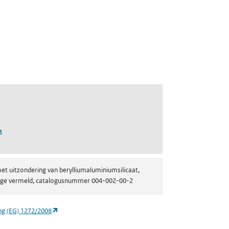
n
et uitzondering van berylliumaluminiumsilicaat,
ijlage vermeld, catalogusnummer 004-002-00-2
(opent in een nieuw tabblad)
ng (EG) 1272/2008