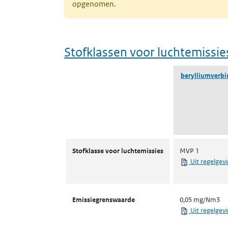
opgenomen.
Stofklassen voor luchtemissie
berylliumverb
Stofklassen voor luchtemissies
Stofklasse voor luchtemissies
MVP 1
Uit regelgev
Emissiegrenswaarde
0,05 mg/Nm3
Uit regelgev