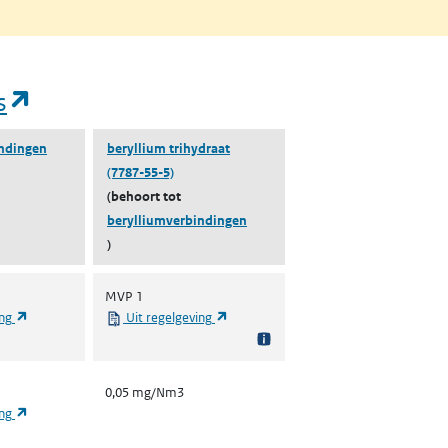
(opent in een nieuw tabblad)
s
indingen
beryllium trihydraat
(7787-55-5)
(behoort tot
berylliumverbindingen
)
MVP 1
(opent in een nieuw tabblad)
(opent in een nieuw tabblad)
ing
Uit regelgeving
0,05 mg/Nm3
(opent in een nieuw tabblad)
ing