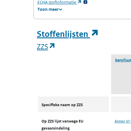
(Europees Agentschap voor chemische stof
(opent in een nieuw tabb
ECHA
stofinformatie
Toon meer
(opent i
Stoffenlijsten
(opent in een nieuw tab
ZZS
berylliu
ZZS
Specifieke naam op ZZS
Op ZZS lijst vanwege EU
Annex VI 
gevaarsindeling