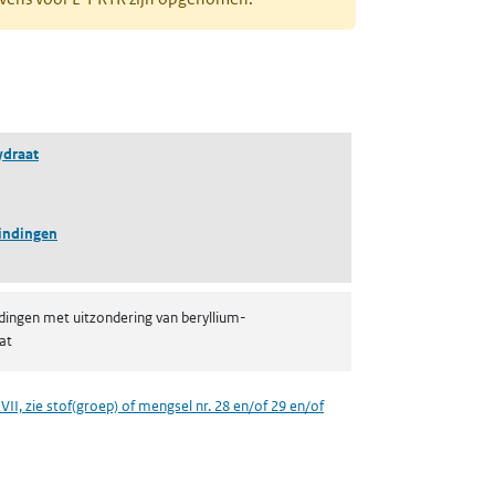
ydraat
indingen
dingen met uitzondering van beryllium-
at
VII, zie stof(groep) of mengsel nr. 28 en/of 29 en/of
een nieuw tabblad)