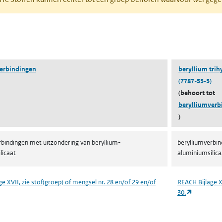
pent in een nieuw tabblad)
erbindingen
beryllium trih
(7787-55-5)
(behoort tot
berylliumverb
)
rbindingen met uitzondering van beryllium-
berylliumverbin
licaat
aluminiumsilica
e XVII, zie stof(groep) of mengsel nr. 28 en/of 29 en/of
REACH Bijlage X
 in een nieuw tabblad)
(opent in 
30.