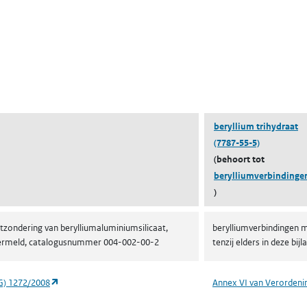
ent in een nieuw tabblad)
een nieuw tabblad)
beryllium trihydraat
(7787-55-5)
(behoort tot
berylliumverbindinge
)
tzondering van berylliumaluminiumsilicaat,
berylliumverbindingen m
ge vermeld, catalogusnummer 004-002-00-2
tenzij elders in deze b
(opent in een nieuw tabblad)
G) 1272/2008
Annex VI van Verordeni