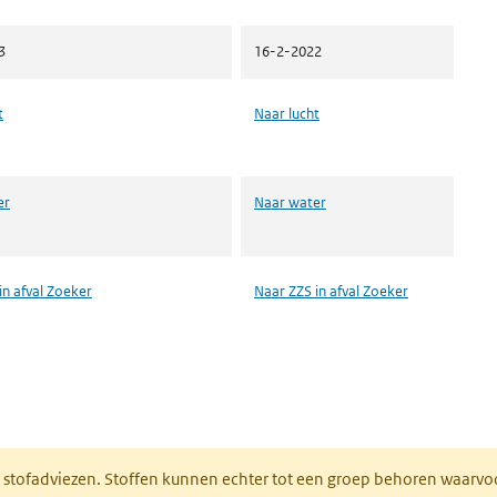
3
16-2-2022
t
Naar lucht
er
Naar water
in afval Zoeker
Naar ZZS in afval Zoeker
n een nieuw tabblad)
M stofadviezen. Stoffen kunnen echter tot een groep behoren waarvo