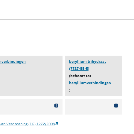
fen)
lad)
n een nieuw tabblad)
blad)
mverbindingen
beryllium trihydraat
(7787-55-5)
(behoort tot
berylliumverbindingen
)
(opent in een nieuw tabblad)
van Verordening (EG) 1272/2008