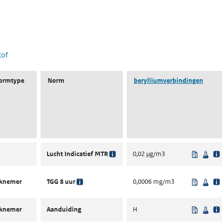
 nieuw tabblad)
tof
ormtype
Norm
berylliumverbindingen
Uit rege
Wet
Lucht Indicatief MTR
0,02 µg/m3
Uit rege
Wet
rknemer
TGG 8 uur
0,0006 mg/m3
Uit rege
Wet
rknemer
Aanduiding
H