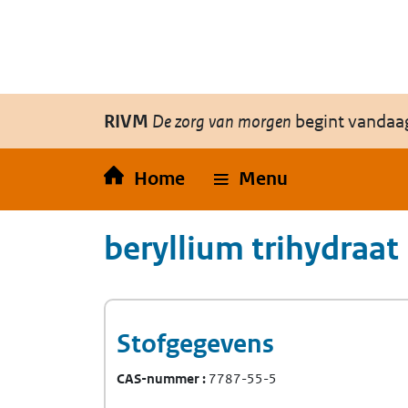
Overslaan en naar de inhoud gaan
Direct naar de hoofdnavigatie
RIVM
De zorg van morgen
begint vandaa
Home
Menu
beryllium trihydraat
Stofgegevens
CAS-nummer
7787-55-5