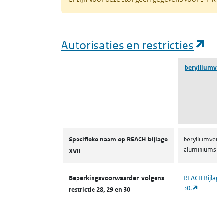
(o
Autorisaties en restricties
berylliumv
Autorisaties en restricties
Specifieke naam op REACH bijlage
berylliumve
aluminiumsi
XVII
Beperkingsvoorwaarden volgens
REACH Bijlag
(opent
30.
restrictie 28, 29 en 30