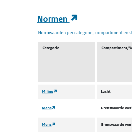
(opent in een
Normen
Normwaarden per categorie, compartiment en s
Categorie
Compartiment/N
(opent in een nieuw tabblad)
Milieu
Lucht
(opent in een nieuw tabblad)
Mens
Grenswaarde we
(opent in een nieuw tabblad)
Mens
Grenswaarde we