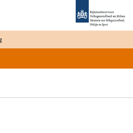
Rijksinstituut voor
Volksgezondheid en Milieu
Ministerie van Volksgezondheid,
Welzijn en Sport
g