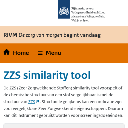
Overslaan en naar de inhoud gaan
Direct naar de hoofdnavigatie
Rijksinstituut voor
Volksgezondheid en Milieu
Ministerie van Volksgezondheid,
Welzijn en Sport
RIVM
De zorg van morgen
begint vandaag
Home
Menu
ZZS similarity tool
De
ZZS
(Zeer Zorgwekkende Stoffen)
similarity tool voorspelt of
de chemische structuur van een stof vergelijkbaar is met de
(opent in een nieuw tabblad)
structuur van
ZZS
. Structurele gelijkenis kan een indicatie zijn
voor vergelijkbare Zeer Zorgwekkende eigenschappen. Daarom
kan dit instrument gebruikt worden voor screeningsdoeleinden.