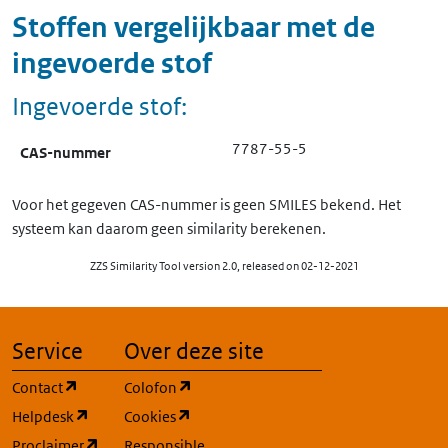
Stoffen vergelijkbaar met de
ingevoerde stof
Ingevoerde stof:
7787-55-5
CAS-nummer
Voor het gegeven CAS-nummer is geen SMILES bekend. Het
systeem kan daarom geen similarity berekenen.
ZZS Similarity Tool version 2.0, released on 02-12-2021
Service
Over deze site
(opent in een nieuw tabblad)
(opent in een nieuw tabblad)
Contact
Colofon
(opent in een nieuw tabblad)
(opent in een nieuw tabblad)
Helpdesk
Cookies
(opent in een nieuw tabblad)
Proclaimer
Responsible