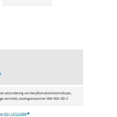
n
et uitzondering van berylliumaluminiumsilicaat,
ijlage vermeld, catalogusnummer 004-002-00-2
(opent in een nieuw tabblad)
ng (EG) 1272/2008