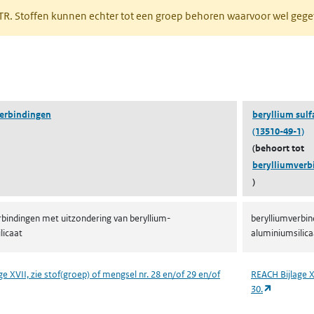
PRTR. Stoffen kunnen echter tot een groep behoren waarvoor wel ge
pent in een nieuw tabblad)
erbindingen
beryllium sulf
(13510-49-1)
(behoort tot
berylliumverb
)
rbindingen met uitzondering van beryllium-
berylliumverbin
licaat
aluminiumsilica
e XVII, zie stof(groep) of mengsel nr. 28 en/of 29 en/of
REACH Bijlage X
 in een nieuw tabblad)
(opent in 
30.