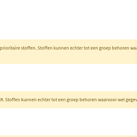
nt in een nieuw tabblad)
 prioritaire stoffen. Stoffen kunnen echter tot een groep behoren w
tabblad)
PAR. Stoffen kunnen echter tot een groep behoren waarvoor wel geg
 tabblad)