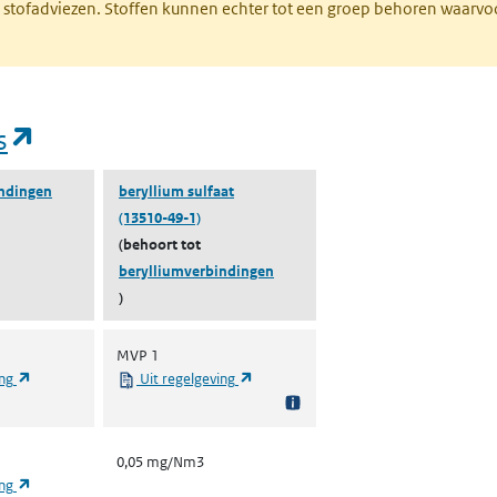
M stofadviezen. Stoffen kunnen echter tot een groep behoren waarvo
(opent in een nieuw tabblad)
s
indingen
beryllium sulfaat
(13510-49-1)
(behoort tot
berylliumverbindingen
)
MVP 1
(opent in een nieuw tabblad)
(opent in een nieuw tabblad)
ing
Uit regelgeving
0,05 mg/Nm3
(opent in een nieuw tabblad)
ing