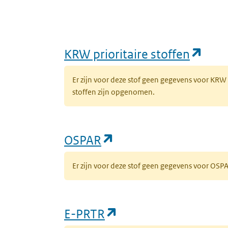
(ope
KRW prioritaire stoffen
Er zijn voor deze stof geen gegevens voor KRW
stoffen zijn opgenomen.
(opent in een nieuw 
OSPAR
Er zijn voor deze stof geen gegevens voor OS
(opent in een nieuw
E-PRTR