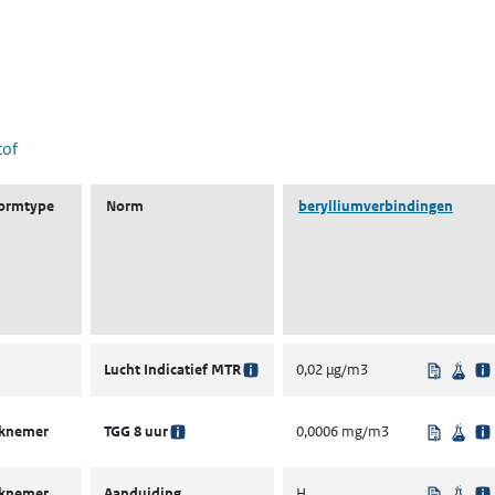
 nieuw tabblad)
tof
ormtype
Norm
berylliumverbindingen
Uit rege
Wet
Lucht Indicatief MTR
0,02 µg/m3
Uit rege
Wet
rknemer
TGG 8 uur
0,0006 mg/m3
Uit rege
Wet
rknemer
Aanduiding
H