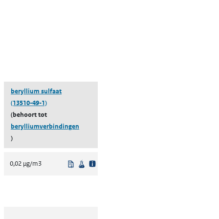
beryllium sulfaat
(13510-49-1)
(behoort tot
berylliumverbindingen
)
lgeving
enschappelijke bron
Uit regelgeving
Wetenschappelijke bron
0,02 µg/m3
lgeving
enschappelijke bron
lgeving
enschappelijke bron