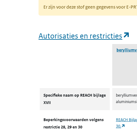
Er zijn voor deze stof geen gegevens voor E-
(o
Autorisaties en restricties
berylliumv
Autorisaties en restricties
Specifieke naam op REACH bijlage
berylliumve
aluminiumsi
XVII
Beperkingsvoorwaarden volgens
REACH Bijlag
(opent
30.
restrictie 28, 29 en 30