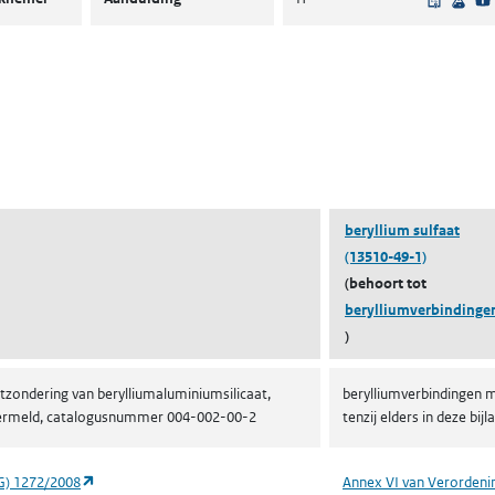
ent in een nieuw tabblad)
een nieuw tabblad)
beryllium sulfaat
(13510-49-1)
(behoort tot
berylliumverbindinge
)
tzondering van berylliumaluminiumsilicaat,
berylliumverbindingen m
ge vermeld, catalogusnummer 004-002-00-2
tenzij elders in deze b
(opent in een nieuw tabblad)
G) 1272/2008
Annex VI van Verordeni