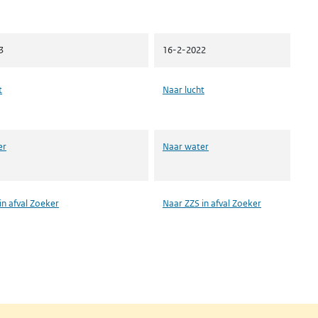
3
16-2-2022
t
Naar lucht
er
Naar water
in afval Zoeker
Naar ZZS in afval Zoeker
n een nieuw tabblad)