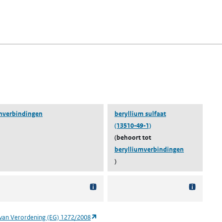
fen)
lad)
n een nieuw tabblad)
blad)
mverbindingen
beryllium sulfaat
(13510-49-1)
(behoort tot
berylliumverbindingen
)
(opent in een nieuw tabblad)
van Verordening (EG) 1272/2008