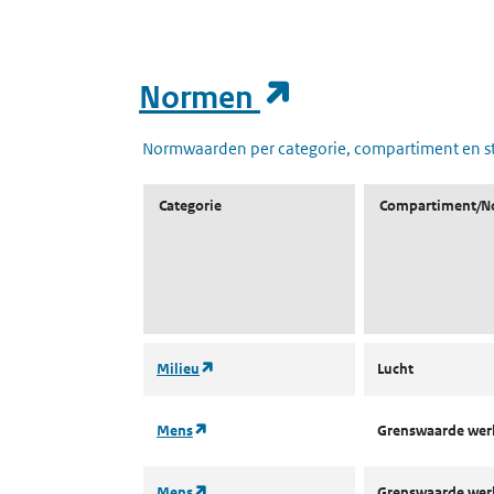
(opent in een
Normen
Normwaarden per categorie, compartiment en s
Categorie
Compartiment/N
(opent in een nieuw tabblad)
Milieu
Lucht
(opent in een nieuw tabblad)
Mens
Grenswaarde we
(opent in een nieuw tabblad)
Mens
Grenswaarde we