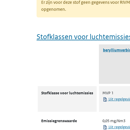
Er zijn voor deze stof geen gegevens voor RIV
opgenomen.
Stofklassen voor luchtemissie
berylliumverb
Stofklassen voor luchtemissies
Stofklasse voor luchtemissies
MVP 1
Uit regelgev
Emissiegrenswaarde
0,05 mg/Nm3
Uit regelgev