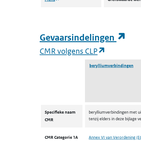
(op
Gevaarsindelingen
(opent in 
CMR volgens CLP
berylliumverbindingen
CMR volgens CLP
Specifieke naam
berylliumverbindingen met ui
tenzij elders in deze bijla
CMR
CMR Categorie 1A
Annex VI van Verordening (E