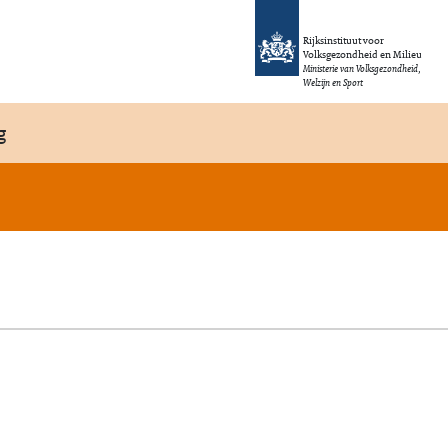
Rijksinstituut voor
Volksgezondheid en Milieu
Ministerie van Volksgezondheid,
Welzijn en Sport
g