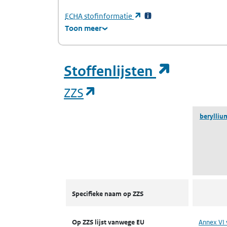
(Europees Agentschap voor chemische stof
(opent in een nieuw tabb
ECHA
stofinformatie
Toon meer
(opent i
Stoffenlijsten
(opent in een nieuw tab
ZZS
berylliu
ZZS
Specifieke naam op ZZS
Op ZZS lijst vanwege EU
Annex VI 