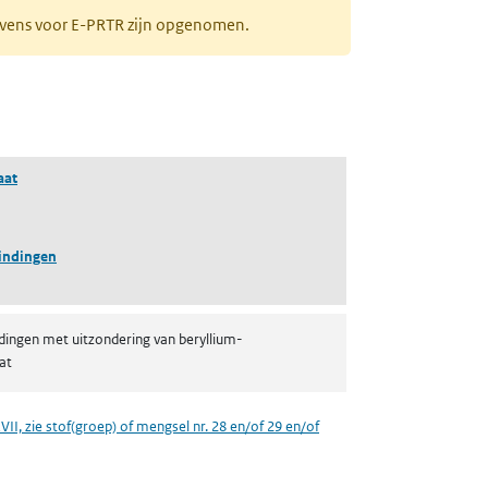
gevens voor E-PRTR zijn opgenomen.
aat
indingen
dingen met uitzondering van beryllium-
at
VII, zie stof(groep) of mengsel nr. 28 en/of 29 en/of
een nieuw tabblad)