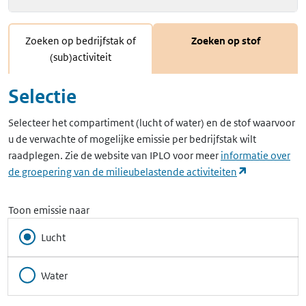
Zoeken op bedrijfstak of
Zoeken op stof
(sub)activiteit
Selectie
Selecteer het compartiment (lucht of water) en de stof waarvoor
u de verwachte of mogelijke emissie per bedrijfstak wilt
raadplegen. Zie de website van IPLO voor meer
informatie over
(opent in ee
de groepering van de milieubelastende activiteiten
Toon emissie naar
Lucht
Water