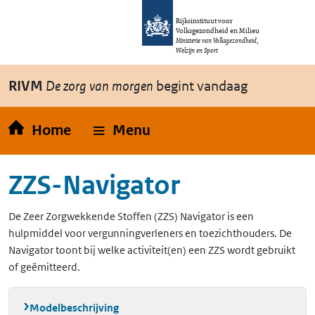
Overslaan en naar de inhoud gaan
Direct naar de hoofdnavigatie
Rijksinstituut voor
Volksgezondheid en Milieu
Ministerie van Volksgezondheid,
Welzijn en Sport
RIVM
De zorg van morgen
begint vandaag
Home
Menu
ZZS-Navigator
De Zeer Zorgwekkende Stoffen (ZZS) Navigator is een
hulpmiddel voor vergunningverleners en toezichthouders. De
Navigator toont bij welke activiteit(en) een ZZS wordt gebruikt
of geëmitteerd.
Modelbeschrijving