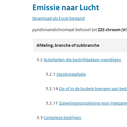
Emissie naar
Lucht
Download als Excel bestand
pyridiniumdichromaat
behoort tot
ZZS chroom (VI
Afdeling, branche of subbranche
3.2
Activiteiten die bedrijfstakken overstijgen
3.2.1
Stookinstallatie
3.2.14
Op of in de bodem brengen van bedrij
3.2.17
Zuiveringsvoorziening voor ingezam
3.3
Complexe bedrijven