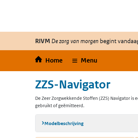
Overslaan en naar de inhoud gaan
Direct naar de hoofdnavigatie
RIVM
De zorg van morgen
begint vandaa
Home
Menu
ZZS-Navigator
De Zeer Zorgwekkende Stoffen (ZZS) Navigator is e
gebruikt of geëmitteerd.
Modelbeschrijving