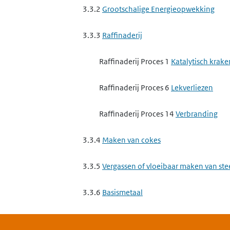
3.3.2
Grootschalige Energieopwekking
3.3.3
Raffinaderij
Raffinaderij Proces 1
Katalytisch krake
Raffinaderij Proces 6
Lekverliezen
Raffinaderij Proces 14
Verbranding
3.3.4
Maken van cokes
3.3.5
Vergassen of vloeibaar maken van st
3.3.6
Basismetaal
3.3.6 a
het exploiteren van een ippc-in