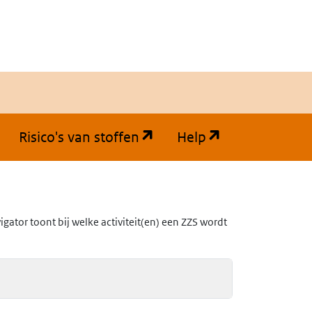
(opent in een nieuw tabb
(opent in een
Risico's van stoffen
Help
ator toont bij welke activiteit(en) een ZZS wordt