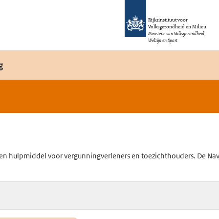
Rijksinstituut voor
Volksgezondheid en Milieu
Ministerie van Volksgezondheid,
Welzijn en Sport
g
en hulpmiddel voor vergunningverleners en toezichthouders. De Navig