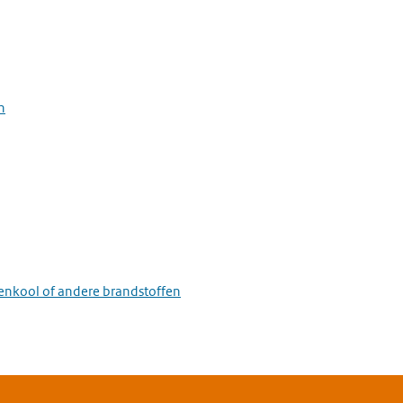
n
eenkool of andere brandstoffen
stallatie voor het roosten of sinteren van ertsen