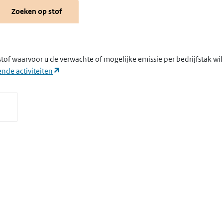
Zoeken op stof
stof waarvoor u de verwachte of mogelijke emissie per bedrijfstak wi
(opent in een nieuw tabblad)
nde activiteiten