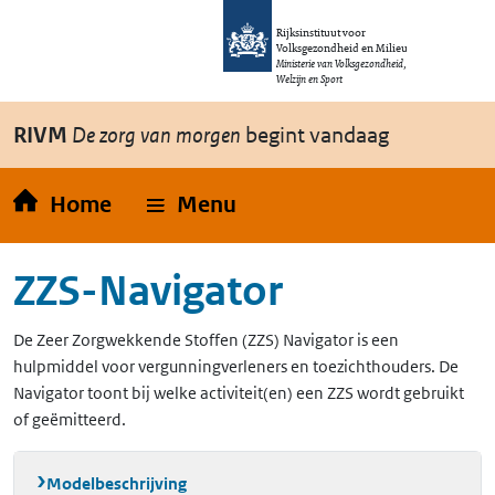
Overslaan en naar de inhoud gaan
Direct naar de hoofdnavigatie
Rijksinstituut voor
Volksgezondheid en Milieu
Ministerie van Volksgezondheid,
Welzijn en Sport
RIVM
De zorg van morgen
begint vandaag
Home
Menu
ZZS-Navigator
De Zeer Zorgwekkende Stoffen (ZZS) Navigator is een
hulpmiddel voor vergunningverleners en toezichthouders. De
Navigator toont bij welke activiteit(en) een ZZS wordt gebruikt
of geëmitteerd.
Modelbeschrijving