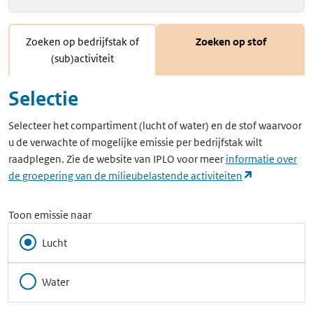
Zoeken op bedrijfstak of
Zoeken op stof
(sub)activiteit
Selectie
Selecteer het compartiment (lucht of water) en de stof waarvoor
u de verwachte of mogelijke emissie per bedrijfstak wilt
raadplegen. Zie de website van IPLO voor meer
informatie over
(opent in ee
de groepering van de milieubelastende activiteiten
Toon emissie naar
Lucht
Water