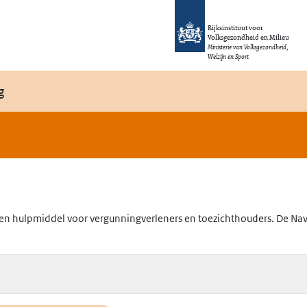
Rijksinstituut voor
Volksgezondheid en Milieu
Ministerie van Volksgezondheid,
Welzijn en Sport
g
en hulpmiddel voor vergunningverleners en toezichthouders. De Navig