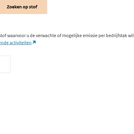
Zoeken op stof
stof waarvoor u de verwachte of mogelijke emissie per bedrijfstak wi
(opent in een nieuw tabblad)
nde activiteiten