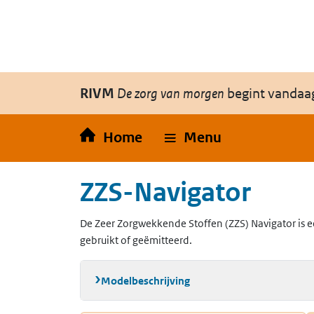
Overslaan en naar de inhoud gaan
Direct naar de hoofdnavigatie
RIVM
De zorg van morgen
begint vandaa
Home
Menu
ZZS-Navigator
De Zeer Zorgwekkende Stoffen (ZZS) Navigator is e
gebruikt of geëmitteerd.
Modelbeschrijving