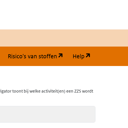
(opent in een nieuw tabb
(opent in een
Risico's van stoffen
Help
ator toont bij welke activiteit(en) een ZZS wordt