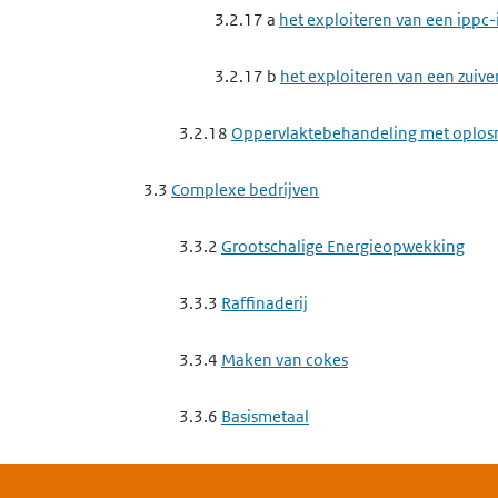
3.2.17 a
het exploiteren van een ippc-
3.2.17 b
het exploiteren van een zuive
3.2.18
Oppervlaktebehandeling met oplos
3.3
Complexe bedrijven
3.3.2
Grootschalige Energieopwekking
3.3.3
Raffinaderij
3.3.4
Maken van cokes
3.3.6
Basismetaal
3.3.7
Complexe minerale industrie