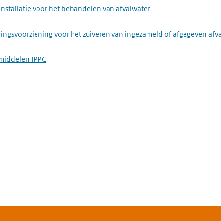
installatie voor het behandelen van afvalwater
ringsvoorziening voor het zuiveren van ingezameld of afgegeven afv
middelen IPPC