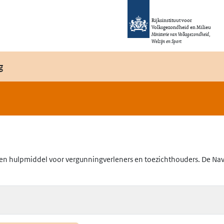
Rijksinstituut voor
Volksgezondheid en Milieu
Ministerie van Volksgezondheid,
Welzijn en Sport
g
en hulpmiddel voor vergunningverleners en toezichthouders. De Navig