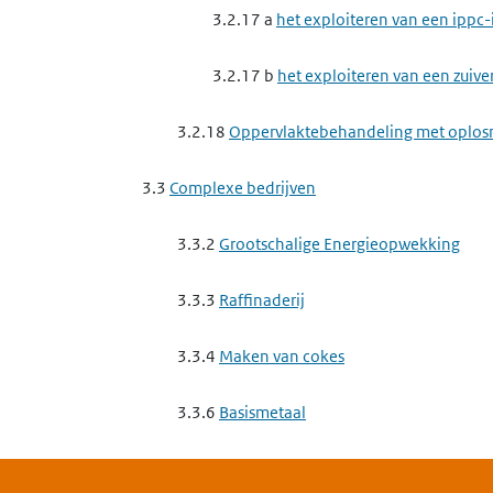
3.2.17 a
het exploiteren van een ippc-
3.2.17 b
het exploiteren van een zuive
3.2.18
Oppervlaktebehandeling met oplos
3.3
Complexe bedrijven
3.3.2
Grootschalige Energieopwekking
3.3.3
Raffinaderij
3.3.4
Maken van cokes
3.3.6
Basismetaal
3.3.7
Complexe minerale industrie