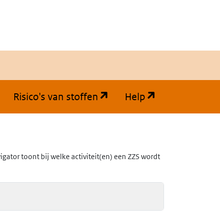
(opent in een nieuw tabb
(opent in een
Risico's van stoffen
Help
ator toont bij welke activiteit(en) een ZZS wordt