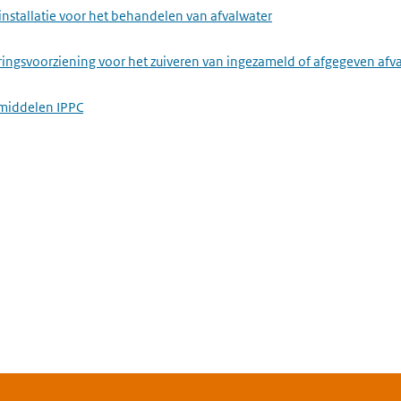
installatie voor het behandelen van afvalwater
ringsvoorziening voor het zuiveren van ingezameld of afgegeven afv
middelen IPPC