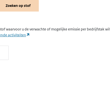
Zoeken op stof
stof waarvoor u de verwachte of mogelijke emissie per bedrijfstak wi
(opent in een nieuw tabblad)
nde activiteiten