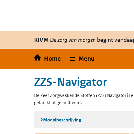
Overslaan en naar de inhoud gaan
Direct naar de hoofdnavigatie
RIVM
De zorg van morgen
begint vandaa
Home
Menu
ZZS-Navigator
De Zeer Zorgwekkende Stoffen (ZZS) Navigator is e
gebruikt of geëmitteerd.
Modelbeschrijving