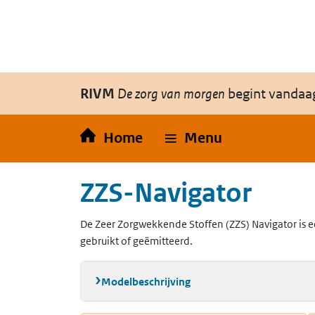
Overslaan en naar de inhoud gaan
Direct naar de hoofdnavigatie
RIVM
De zorg van morgen
begint vandaa
Home
Menu
ZZS-Navigator
De Zeer Zorgwekkende Stoffen (ZZS) Navigator is e
gebruikt of geëmitteerd.
Modelbeschrijving