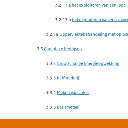
3.2.17 a
het exploiteren van een ippc-
3.2.17 b
het exploiteren van een zuive
3.2.18
Oppervlaktebehandeling met oplos
3.3
Complexe bedrijven
3.3.2
Grootschalige Energieopwekking
3.3.3
Raffinaderij
3.3.4
Maken van cokes
3.3.6
Basismetaal
3.3.7
Complexe minerale industrie