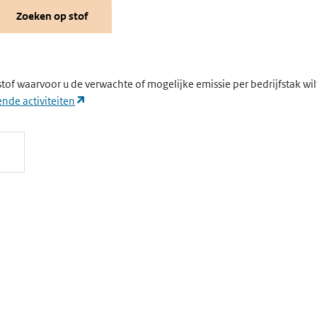
Zoeken op stof
stof waarvoor u de verwachte of mogelijke emissie per bedrijfstak wi
(opent in een nieuw tabblad)
nde activiteiten