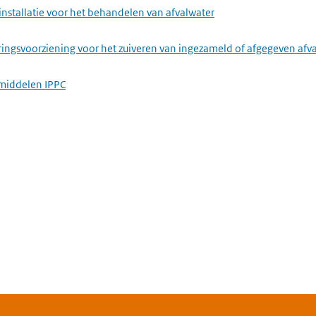
installatie voor het behandelen van afvalwater
ringsvoorziening voor het zuiveren van ingezameld of afgegeven afv
middelen IPPC