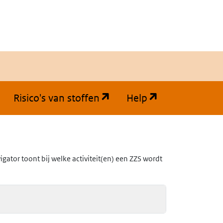
(opent in een nieuw tabb
(opent in een
Risico's van stoffen
Help
ator toont bij welke activiteit(en) een ZZS wordt