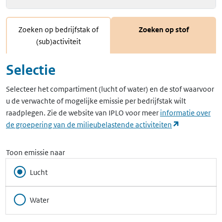
Zoeken op bedrijfstak of
Zoeken op stof
(sub)activiteit
Selectie
Selecteer het compartiment (lucht of water) en de stof waarvoor
u de verwachte of mogelijke emissie per bedrijfstak wilt
raadplegen. Zie de website van IPLO voor meer
informatie over
(opent in ee
de groepering van de milieubelastende activiteiten
Toon emissie naar
Lucht
Water