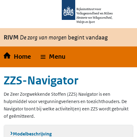
Overslaan en naar de inhoud gaan
Direct naar de hoofdnavigatie
Rijksinstituut voor
Volksgezondheid en Milieu
Ministerie van Volksgezondheid,
Welzijn en Sport
RIVM
De zorg van morgen
begint vandaag
Home
Menu
ZZS-Navigator
De Zeer Zorgwekkende Stoffen (ZZS) Navigator is een
hulpmiddel voor vergunningverleners en toezichthouders. De
Navigator toont bij welke activiteit(en) een ZZS wordt gebruikt
of geëmitteerd.
Modelbeschrijving