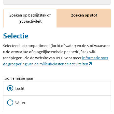
Zoeken op bedrijfstak of
Zoeken op stof
(sub)activiteit
Selectie
Selecteer het compartiment (lucht of water) en de stof waarvoor
u de verwachte of mogelijke emissie per bedrijfstak wilt
raadplegen. Zie de website van IPLO voor meer
informatie over
(opent in ee
de groepering van de milieubelastende activiteiten
Toon emissie naar
Lucht
Water