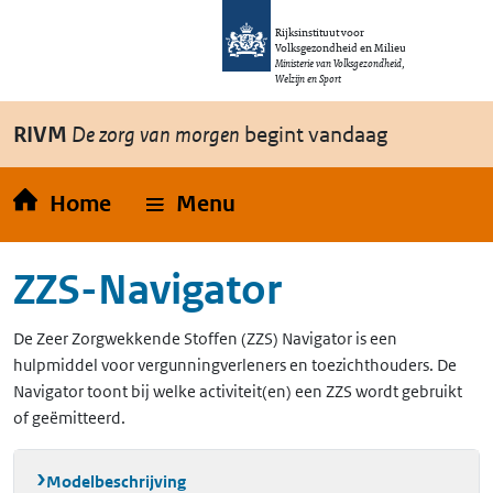
Overslaan en naar de inhoud gaan
Direct naar de hoofdnavigatie
Rijksinstituut voor
Volksgezondheid en Milieu
Ministerie van Volksgezondheid,
Welzijn en Sport
RIVM
De zorg van morgen
begint vandaag
Home
Menu
ZZS-Navigator
De Zeer Zorgwekkende Stoffen (ZZS) Navigator is een
hulpmiddel voor vergunningverleners en toezichthouders. De
Navigator toont bij welke activiteit(en) een ZZS wordt gebruikt
of geëmitteerd.
Modelbeschrijving