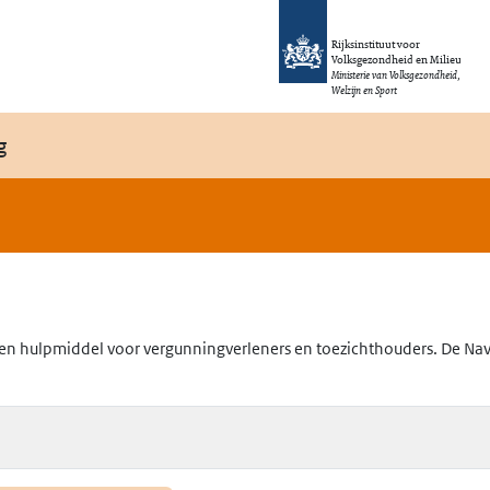
Rijksinstituut voor
Volksgezondheid en Milieu
Ministerie van Volksgezondheid,
Welzijn en Sport
g
en hulpmiddel voor vergunningverleners en toezichthouders. De Navig