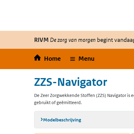
Overslaan en naar de inhoud gaan
Direct naar de hoofdnavigatie
RIVM
De zorg van morgen
begint vandaa
Home
Menu
ZZS-Navigator
De Zeer Zorgwekkende Stoffen (ZZS) Navigator is e
gebruikt of geëmitteerd.
Modelbeschrijving