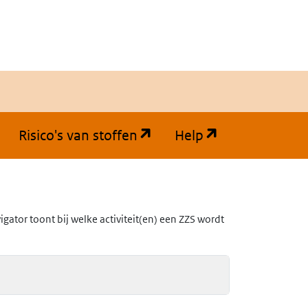
(opent in een nieuw tabb
(opent in een
Risico's van stoffen
Help
ator toont bij welke activiteit(en) een ZZS wordt