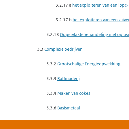
3.2.17 a
het exploiteren van een ippc-
3.2.17 b
het exploiteren van een zuive
3.2.18
Oppervlaktebehandeling met oplos
3.3
Complexe bedrijven
3.3.2
Grootschalige Energieopwekking
3.3.3
Raffinaderij
3.3.4
Maken van cokes
3.3.6
Basismetaal
3.3.7
Complexe minerale industrie