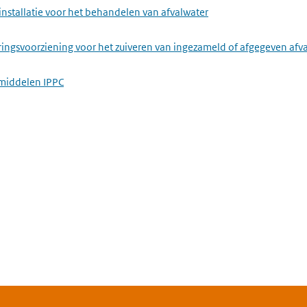
installatie voor het behandelen van afvalwater
ringsvoorziening voor het zuiveren van ingezameld of afgegeven afv
middelen IPPC