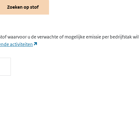
Zoeken op stof
stof waarvoor u de verwachte of mogelijke emissie per bedrijfstak wi
(opent in een nieuw tabblad)
nde activiteiten