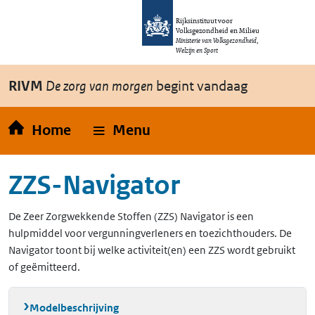
Overslaan en naar de inhoud gaan
Direct naar de hoofdnavigatie
Rijksinstituut voor
Volksgezondheid en Milieu
Ministerie van Volksgezondheid,
Welzijn en Sport
RIVM
De zorg van morgen
begint vandaag
Home
Menu
ZZS-Navigator
De Zeer Zorgwekkende Stoffen (ZZS) Navigator is een
hulpmiddel voor vergunningverleners en toezichthouders. De
Navigator toont bij welke activiteit(en) een ZZS wordt gebruikt
of geëmitteerd.
Modelbeschrijving