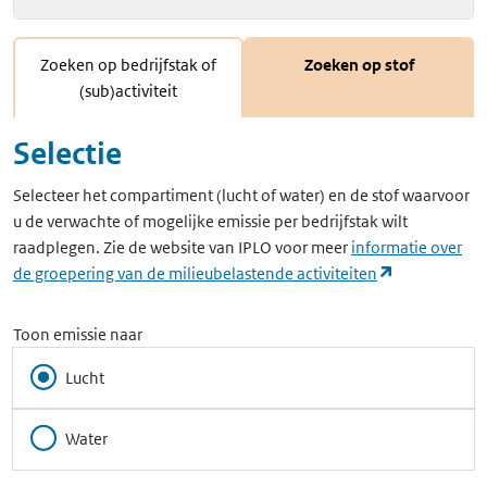
Zoeken op bedrijfstak of
Zoeken op stof
(sub)activiteit
Selectie
Selecteer het compartiment (lucht of water) en de stof waarvoor
u de verwachte of mogelijke emissie per bedrijfstak wilt
raadplegen. Zie de website van IPLO voor meer
informatie over
(opent in ee
de groepering van de milieubelastende activiteiten
Toon emissie naar
Lucht
Water