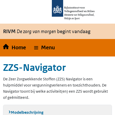
Overslaan en naar de inhoud gaan
Direct naar de hoofdnavigatie
Rijksinstituut voor
Volksgezondheid en Milieu
Ministerie van Volksgezondheid,
Welzijn en Sport
RIVM
De zorg van morgen
begint vandaag
Home
Menu
ZZS-Navigator
De Zeer Zorgwekkende Stoffen (ZZS) Navigator is een
hulpmiddel voor vergunningverleners en toezichthouders. De
Navigator toont bij welke activiteit(en) een ZZS wordt gebruikt
of geëmitteerd.
Modelbeschrijving