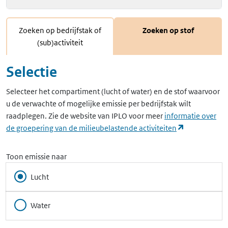
Zoeken op bedrijfstak of
Zoeken op stof
(sub)activiteit
Selectie
Selecteer het compartiment (lucht of water) en de stof waarvoor
u de verwachte of mogelijke emissie per bedrijfstak wilt
raadplegen. Zie de website van IPLO voor meer
informatie over
(opent in ee
de groepering van de milieubelastende activiteiten
Toon emissie naar
Lucht
Water