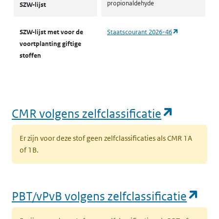
propionaldehyde
SZW-lijst
(opent in een 
SZW-lijst met voor de
Staatscourant 2026-46
voortplanting giftige
stoffen
(opent i
CMR volgens zelfclassificatie
Er zijn voor deze stof geen zelfclassificaties als CMR 1A
of 1B.
(op
PBT/vPvB volgens zelfclassificatie