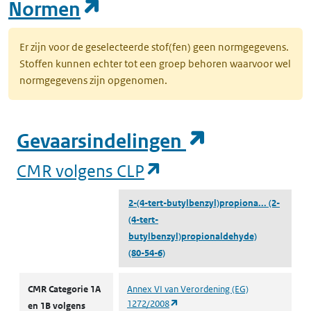
(opent in een nieuw tab
Normen
Er zijn voor de geselecteerde stof(fen) geen normgegevens.
Stoffen kunnen echter tot een groep behoren waarvoor wel
normgegevens zijn opgenomen.
(opent in e
Gevaarsindelingen
(opent in een nieuw
CMR volgens CLP
2-(4-tert-butylbenzyl)propiona...
(2-
(4-tert-
butylbenzyl)propionaldehyde)
(80-54-6)
CMR volgens CLP
CMR Categorie 1A
Annex VI van Verordening (EG)
(opent in een nieuw tabblad)
1272/2008
en 1B volgens