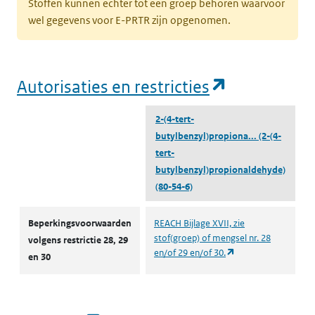
Stoffen kunnen echter tot een groep behoren waarvoor
wel gegevens voor E-PRTR zijn opgenomen.
(opent in e
Autorisaties en restricties
2-(4-tert-
butylbenzyl)propiona...
(2-(4-
tert-
butylbenzyl)propionaldehyde)
(80-54-6)
Autorisaties en restricties
Beperkingsvoorwaarden
REACH Bijlage XVII, zie
stof(groep) of mengsel nr. 28
volgens restrictie 28, 29
(opent in een nieuw
en/of 29 en/of 30.
en 30