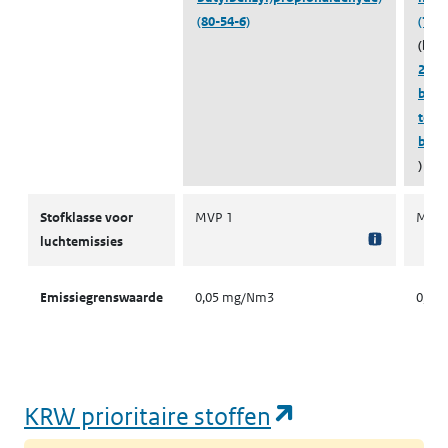
(80-54-6)
(751
(beh
2-(4-
buty
tert-
buty
)
Stofklassen voor luchtemissies
Stofklasse voor
MVP 1
MVP 
luchtemissies
Emissiegrenswaarde
0,05 mg/Nm3
0,05
(opent in een
KRW prioritaire stoffen