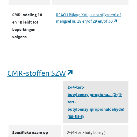
CMR indeling 1A
REACH Bijlage XVII, zie stof(groep) of
(opent in e
mengsel nr. 28 en/of 29 en/of 30.
en 1B leidt tot
beperkingen
volgens
(opent in een nieu
CMR-stoffen SZW
2-(4-tert-
butylbenzyl)propiona...
(2-(4-
tert-
butylbenzyl)propionaldehyde)
(80-54-6)
CMR-stoffen SZW
Specifieke naam op
2-(4-tert-butylbenzyl)