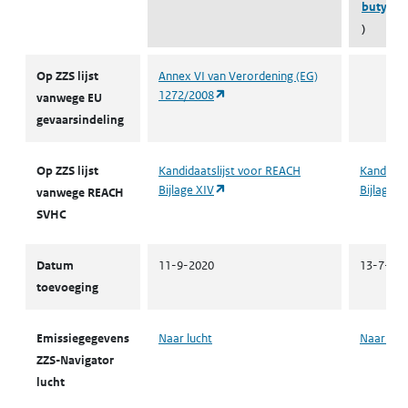
butylbe
)
ZZS
Op ZZS lijst
Annex VI van Verordening (EG)
(opent in een nieuw tabblad)
1272/2008
vanwege EU
gevaarsindeling
Op ZZS lijst
Kandidaatslijst voor REACH
Kandidaa
(opent in een nieuw tabblad)
Bijlage XIV
Bijlage X
vanwege REACH
SVHC
Datum
11-9-2020
13-7-20
toevoeging
Emissiegegevens
Naar lucht
Naar luc
ZZS-Navigator
lucht