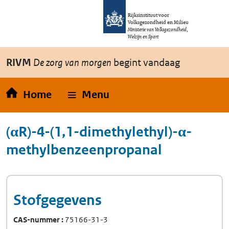
Overslaan en naar de inhoud gaan
Direct naar de hoofdnavigatie
Rijksinstituut voor
Volksgezondheid en Milieu
Ministerie van Volksgezondheid,
Welzijn en Sport
RIVM
De zorg van morgen
begint vandaag
Home
Menu
(αR)-4-(1,1-dimethylethyl)-α-
methylbenzeenpropanal
Stofgegevens
CAS-nummer
75166-31-3