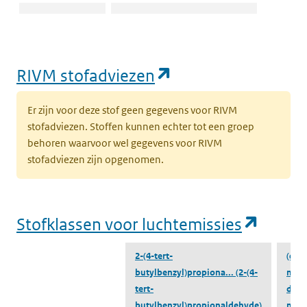
Emissiegegevens
Naar water
ZZS-Navigator
water
(opent in een nie
RIVM stofadviezen
Er zijn voor deze stof geen gegevens voor RIVM
stofadviezen. Stoffen kunnen echter tot een groep
behoren waarvoor wel gegevens voor RIVM
stofadviezen zijn opgenomen.
(opent
Stofklassen voor luchtemissies
2-(4-tert-
(αR)
butylbenzyl)propiona...
(2-(4-
m...
tert-
dime
butylbenzyl)propionaldehyde)
meth