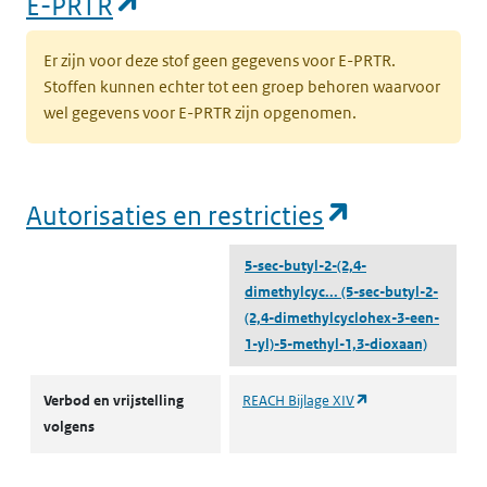
(opent in een nieuw tabblad)
E-PRTR
Er zijn voor deze stof geen gegevens voor E-PRTR.
Stoffen kunnen echter tot een groep behoren waarvoor
wel gegevens voor E-PRTR zijn opgenomen.
(opent in e
Autorisaties en restricties
5-sec-butyl-2-(2,4-
dimethylcyc...
(5-sec-butyl-2-
(2,4-dimethylcyclohex-3-een-
1-yl)-5-methyl-1,3-dioxaan)
Autorisaties en restricties
(opent in een nieu
Verbod en vrijstelling
REACH Bijlage XIV
volgens