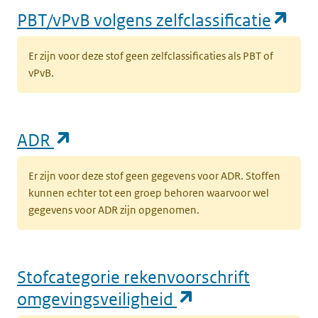
(op
PBT/vPvB volgens zelfclassificatie
Er zijn voor deze stof geen zelfclassificaties als PBT of
vPvB.
(opent in een nieuw tabblad)
ADR
Er zijn voor deze stof geen gegevens voor ADR. Stoffen
kunnen echter tot een groep behoren waarvoor wel
gegevens voor ADR zijn opgenomen.
Stofcategorie rekenvoorschrift
(opent in een n
omgevingsveiligheid