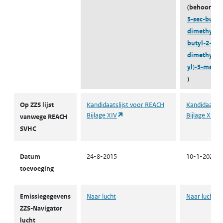
(behoort to
5-sec-butyl-
dimethylcyc
butyl-2-(2,4
dimethylcy
yl)-5-methy
)
ZZS
Op ZZS lijst
Kandidaatslijst voor REACH
Kandidaatsli
(opent in een nieuw tabblad)
Bijlage XIV
Bijlage XIV
vanwege REACH
SVHC
Datum
24-8-2015
10-1-2022
toevoeging
Emissiegegevens
Naar lucht
Naar lucht
ZZS-Navigator
lucht