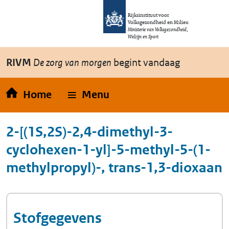
Overslaan en naar de inhoud gaan
Direct naar de hoofdnavigatie
Rijksinstituut voor
Volksgezondheid en Milieu
Ministerie van Volksgezondheid,
Welzijn en Sport
RIVM
De zorg van morgen
begint vandaag
Home
Menu
2-[(1S,2S)-2,4-dimethyl-3-
cyclohexen-1-yl]-5-methyl-5-(1-
methylpropyl)-, trans-1,3-dioxaan
Stofgegevens