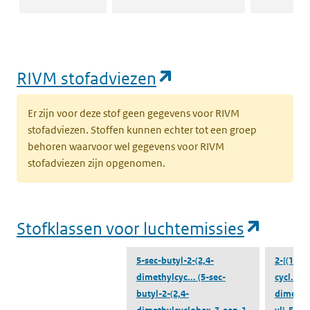
(opent in een nie
RIVM stofadviezen
Er zijn voor deze stof geen gegevens voor RIVM
stofadviezen. Stoffen kunnen echter tot een groep
behoren waarvoor wel gegevens voor RIVM
stofadviezen zijn opgenomen.
(opent
Stofklassen voor luchtemissies
5-sec-butyl-2-(2,4-
2-[(1S,2
dimethylcyc...
(5-sec-
cycl...
(2
butyl-2-(2,4-
dimethy