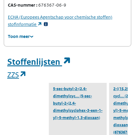
CAS-nummer
676367-06-9
ECHA
(Europees Agentschap voor chemische stoffen)
(opent in een nieuw tabblad)
stofinformatie
Toon meer
(opent in een ni
Stoffenlijsten
(opent in een nieuw tabblad)
ZZS
5-sec-butyl-2-(2,4-
2-[(1S,2S)-2
dimethylcyc...
(5-sec-
cycl...
(2-[(1
butyl-2-(2,4-
dimethyl-3-
dimethylcyclohex-3-een-1-
yl]-5-methyl
yl)-5-methyl-1,3-dioxaan)
methylpropy
dioxaan)
(676367-06-