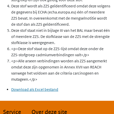
84304-15-4
282-700-8
Deze stof wordt als ZZS geïdentificeerd omdat deze volgens
de gegevens bij ECHA (echa.europa.eu) één of meerdere
ZZS bevat. In overeenkomst met de mengselnotitie wordt
1668-00-4
216-788-6
de stof dan als ZZS geïdentificeerd.
Deze stof staat niet in bijlage III van het BAL maar bevat één
of meerdere ZZS. De stofklasse van de ZZS met de strengste
3772-44-9
223-216-9
stofklasse is weergegeven.
<p>Deze stof staat op de ZZS-lijst omdat deze onder de
ZZS-stofgroep cadmiumverbindingen valt</p>
2045-00-3
218-064-5
<p>Alle arseen verbindingen worden als ZZS aangemerkt
omdat deze zijn opgenomen in Annex XVII van REACH
vanwege het voldoen aan de criteria carcinogeen en
5410-29-7
226-485-0
mutageen.</p>
2163-77-1
218-494-3
Download als Excel bestand
60154-16-7
262-085-2
Service
Over deze site
27569-09-1
248-532-4