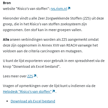
Bron
(opent in een nieuw ta
website "Risico's van stoffen":
rvs.rivm.nl
Hieronder vindt u alle Zeer Zorgwekkende Stoffen (ZZS) uit deze
groep, die in het Risico's van stoffen zoeksysteem zijn
opgenomen. Een stof kan in meer groepen vallen.
Alle
arseen verbindingen worden als ZZS aangemerkt omdat
deze zijn opgenomen in Annex XVII van REACH vanwege het
voldoen aan de criteria carcinogeen en mutageen.
U kunt de lijst exporteren voor gebruik in een spreadsheet via de
knop "Download als Excel bestand".
(opent in een nieuw tabblad)
Lees meer over
ZZS
.
Vragen of opmerkingen over de lijst kunt u indienen via de
(opent in een nieuw tabblad)
Helpdesk "Risico's van stoffen"
.
Download als Excel bestand