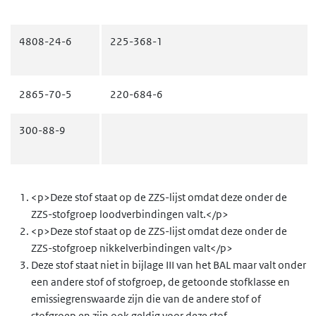
4808-24-6
225-368-1
2865-70-5
220-684-6
300-88-9
14849-23-1
238-911-2
<p>Deze stof staat op de ZZS-lijst omdat deze onder de
ZZS-stofgroep loodverbindingen valt.</p>
12505-67-8
<p>Deze stof staat op de ZZS-lijst omdat deze onder de
ZZS-stofgroep nikkelverbindingen valt</p>
Deze stof staat niet in bijlage III van het BAL maar valt onder
84282-36-0
282-682-1
een andere stof of stofgroep, de getoonde stofklasse en
emissiegrenswaarde zijn die van de andere stof of
stofgroep en zijn ook geldig voor deze stof.