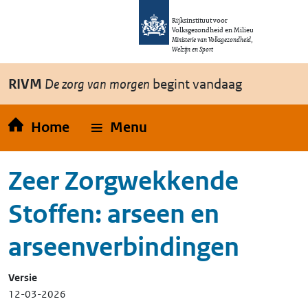
Overslaan en naar de inhoud gaan
Direct naar de hoofdnavigatie
Rijksinstituut voor
Volksgezondheid en Milieu
Ministerie van Volksgezondheid,
Welzijn en Sport
RIVM
De zorg van morgen
begint vandaag
Home
Menu
Zeer Zorgwekkende
Stoffen: arseen en
arseenverbindingen
Versie
12-03-2026