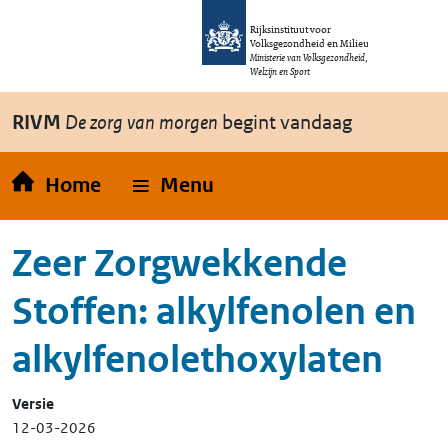
Overslaan en naar de inhoud gaan
Direct naar de hoofdnavigatie
Rijksinstituut voor
Volksgezondheid en Milieu
Ministerie van Volksgezondheid,
Welzijn en Sport
RIVM
De zorg van morgen
begint vandaag
Home
Menu
Zeer Zorgwekkende
Stoffen: alkylfenolen en
alkylfenolethoxylaten
Versie
12-03-2026