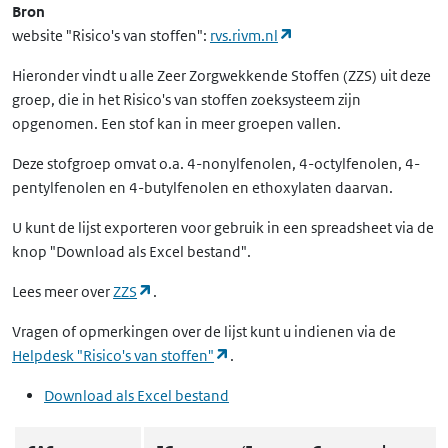
Bron
(opent in een nieuw ta
website "Risico's van stoffen":
rvs.rivm.nl
Hieronder vindt u alle Zeer Zorgwekkende Stoffen (ZZS) uit deze
groep, die in het Risico's van stoffen zoeksysteem zijn
opgenomen. Een stof kan in meer groepen vallen.
Deze stofgroep omvat o.a. 4-nonylfenolen, 4-octylfenolen, 4-
pentylfenolen en 4-butylfenolen en ethoxylaten daarvan.
U kunt de lijst exporteren voor gebruik in een spreadsheet via de
knop "Download als Excel bestand".
(opent in een nieuw tabblad)
Lees meer over
ZZS
.
Vragen of opmerkingen over de lijst kunt u indienen via de
(opent in een nieuw tabblad)
Helpdesk "Risico's van stoffen"
.
Download als Excel bestand