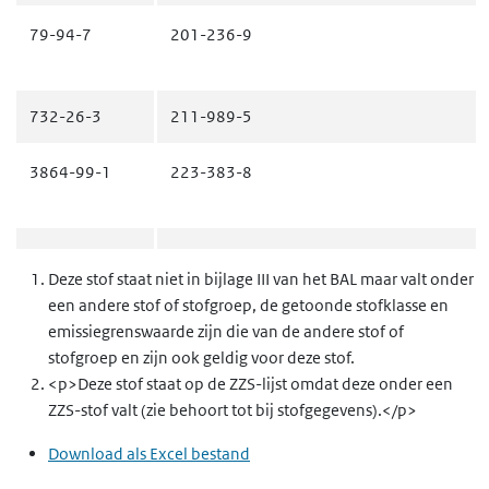
79-94-7
201-236-9
732-26-3
211-989-5
3864-99-1
223-383-8
20427-84-3
243-816-4
Deze stof staat niet in bijlage III van het BAL maar valt onder
een andere stof of stofgroep, de getoonde stofklasse en
7311-27-5
230-770-5
emissiegrenswaarde zijn die van de andere stof of
stofgroep en zijn ook geldig voor deze stof.
<p>Deze stof staat op de ZZS-lijst omdat deze onder een
2315-61-9
621-341-7
ZZS-stof valt (zie behoort tot bij stofgegevens).</p>
Download als Excel bestand
2315-67-5
621-345-9