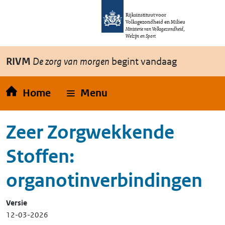
Overslaan en naar de inhoud gaan
Direct naar de hoofdnavigatie
Rijksinstituut voor
Volksgezondheid en Milieu
Ministerie van Volksgezondheid,
Welzijn en Sport
RIVM
De zorg van morgen
begint vandaag
Home
Menu
Zeer Zorgwekkende
Stoffen:
organotinverbindingen
Versie
12-03-2026