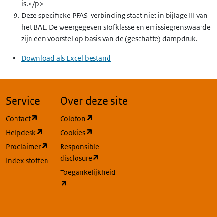
is.</p>
Deze specifieke PFAS-verbinding staat niet in bijlage III van
155191-68-7
630-868-1
het BAL. De weergegeven stofklasse en emissiegrenswaarde
zijn een voorstel op basis van de (geschatte) dampdruk.
263698-99-3
686-993-7
Download als Excel bestand
57583-35-4
260-829-0
Service
Over deze site
15571-58-1
239-622-4
(opent in een nieuw tabblad)
(opent in een nieuw tabblad)
Contact
Colofon
(opent in een nieuw tabblad)
(opent in een nieuw tabblad)
Helpdesk
Cookies
57583-34-3
260-828-5
(opent in een nieuw tabblad)
Proclaimer
Responsible
(opent in een nieuw tabblad)
disclosure
Index stoffen
Toegankelijkheid
(opent in een nieuw tabblad)
10584-98-2
234-186-1