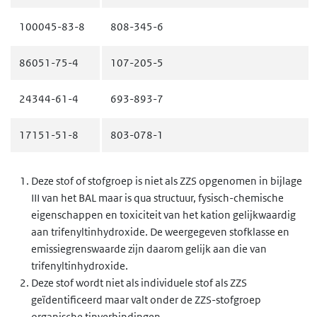
100045-83-8
808-345-6
86051-75-4
107-205-5
24344-61-4
693-893-7
17151-51-8
803-078-1
148961-88-0
683-415-5
Deze stof of stofgroep is niet als ZZS opgenomen in bijlage
III van het BAL maar is qua structuur, fysisch-chemische
118486-97-8
624-775-5
eigenschappen en toxiciteit van het kation gelijkwaardig
aan trifenyltinhydroxide. De weergegeven stofklasse en
446285-73-0
689-534-9
emissiegrenswaarde zijn daarom gelijk aan die van
trifenyltinhydroxide.
208934-35-4
107-067-6
Deze stof wordt niet als individuele stof als ZZS
geïdentificeerd maar valt onder de ZZS-stofgroep
organische tinverbindingen