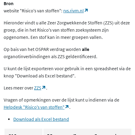
Bron
(opent in een nieuw ta
website "Risico's van stoffen":
rvs.rivm.nl
Hieronder vindt u alle Zeer Zorgwekkende Stoffen (ZZS) uit deze
groep, die in het Risico's van stoffen zoeksysteem zijn
opgenomen. Een stof kan in meer groepen vallen.
Op bais van het OSPAR verdrag worden
alle
organotinverbindingen als ZZS geïdentificeerd.
U kunt de lijst exporteren voor gebruik in een spreadsheet via de
knop "Download als Excel bestand".
(opent in een nieuw tabblad)
Lees meer over
ZZS
.
Vragen of opmerkingen over de lijst kunt u indienen via de
(opent in een nieuw tabblad)
Helpdesk "Risico's van stoffen"
.
Download als Excel bestand