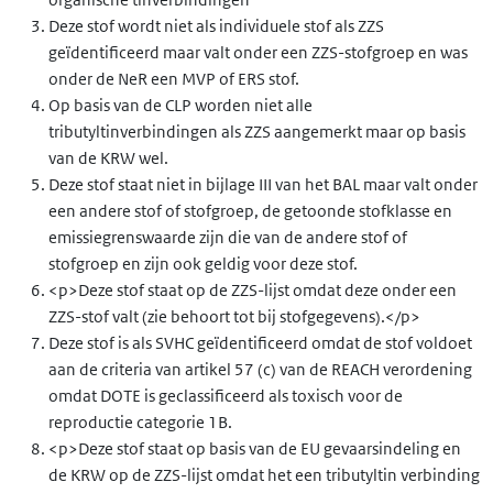
1204580-71-1
882-090-9
Deze stof wordt niet als individuele stof als ZZS
geïdentificeerd maar valt onder een ZZS-stofgroep en was
onder de NeR een MVP of ERS stof.
611168-63-9
689-502-4
Op basis van de CLP worden niet alle
tributyltinverbindingen als ZZS aangemerkt maar op basis
118486-94-5
629-205-9
van de KRW wel.
Deze stof staat niet in bijlage III van het BAL maar valt onder
205371-27-3
625-510-6
een andere stof of stofgroep, de getoonde stofklasse en
emissiegrenswaarde zijn die van de andere stof of
153435-63-3
687-738-2
stofgroep en zijn ook geldig voor deze stof.
<p>Deze stof staat op de ZZS-lijst omdat deze onder een
145483-63-2
687-043-4
ZZS-stof valt (zie behoort tot bij stofgegevens).</p>
Deze stof is als SVHC geïdentificeerd omdat de stof voldoet
1008756-65-7
685-903-3
aan de criteria van artikel 57 (c) van de REACH verordening
omdat DOTE is geclassificeerd als toxisch voor de
189083-81-6
623-183-4
reproductie categorie 1B.
<p>Deze stof staat op basis van de EU gevaarsindeling en
889672-73-5
663-233-2
de KRW op de ZZS-lijst omdat het een tributyltin verbinding