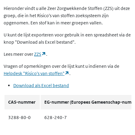
Hieronder vindt u alle Zeer Zorgwekkende Stoffen (ZZS) uit deze
groep, die in het Risico's van stoffen zoeksysteem zijn
opgenomen. Een stof kan in meer groepen vallen.
U kunt de lijst exporteren voor gebruik in een spreadsheet via de
knop "Download als Excel bestand".
(opent in een nieuw tabblad)
Lees meer over
ZZS
.
Vragen of opmerkingen over de lijst kunt u indienen via de
(opent in een nieuw tabblad)
Helpdesk "Risico's van stoffen"
.
Download als Excel bestand
CAS-nummer
EG-nummer
(Europees Gemeenschap-numm
3288-80-0
628-240-7