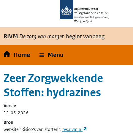
Overslaan en naar de inhoud gaan
Direct naar de hoofdnavigatie
Rijksinstituut voor
Volksgezondheid en Milieu
Ministerie van Volksgezondheid,
Welzijn en Sport
RIVM
De zorg van morgen
begint vandaag
Home
Menu
Zeer Zorgwekkende
Stoffen: hydrazines
Versie
12-03-2026
Bron
(opent in een nieuw ta
website "Risico's van stoffen":
rvs.rivm.nl