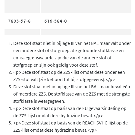
7803-57-8
616-584-0
302-01-2
206-114-9
Deze stof staat niet in bijlage III van het BAL maar valt onder
een andere stof of stofgroep, de getoonde stofklasse en
13255-48-6
629-465-3
emissiegrenswaarde zijn die van de andere stof of
stofgroep en zijn ook geldig voor deze stof.
13537-45-6
<p>Deze stof staat op de ZZS-lijst omdat deze onder een
ZZS-stof valt (zie behoort tot bij stofgegevens).</p>
23268-00-0
245-543-6
Deze stof staat niet in bijlage III van het BAL maar bevat één
of meerdere ZZS. De stofklasse van de ZZS met de strengste
stofklasse is weergegeven.
5341-61-7
226-283-2
<p>Deze stof staat op basis van de EU gevaarsindeling op
de ZZS-lijst omdat deze hydrazine bevat.</p>
<p>Deze stof staat op basis van de REACH SVHC-lijst op de
13464-98-7
ZZS-lijst omdat deze hydrazine bevat.</p>