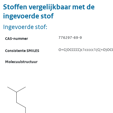
Stoffen vergelijkbaar met de
ingevoerde stof
Ingevoerde stof:
776297-69-9
CAS-nummer
O=C(OCCCCC)c1ccccc1(C(=O)OCC
Consistente SMILES
Molecuulstructuur