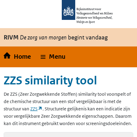
Overslaan en naar de inhoud gaan
Direct naar de hoofdnavigatie
Rijksinstituut voor
Volksgezondheid en Milieu
Ministerie van Volksgezondheid,
Welzijn en Sport
RIVM
De zorg van morgen
begint vandaag
Home
Menu
ZZS similarity tool
De
ZZS
(Zeer Zorgwekkende Stoffen)
similarity tool voorspelt of
de chemische structuur van een stof vergelijkbaar is met de
(opent in een nieuw tabblad)
structuur van
ZZS
. Structurele gelijkenis kan een indicatie zijn
voor vergelijkbare Zeer Zorgwekkende eigenschappen. Daarom
kan dit instrument gebruikt worden voor screeningsdoeleinden.