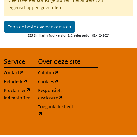
Geen overeenkomstige stoffen met andere ZZS
eigenschappen gevonden.
Toon de beste overeenkomsten
ZZS Similarity Tool version 2.0, released on 02-12-2021
Service
Over deze site
(opent in een nieuw tabblad)
(opent in een nieuw tabblad)
Contact
Colofon
(opent in een nieuw tabblad)
(opent in een nieuw tabblad)
Helpdesk
Cookies
(opent in een nieuw tabblad)
Proclaimer
Responsible
(opent in een nieuw tabblad)
Index stoffen
disclosure
Toegankelijkheid
(opent in een nieuw tabblad)