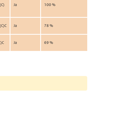
(C)
Ja
100 %
(C)C
Ja
78 %
View
C)C
Ja
69 %
View