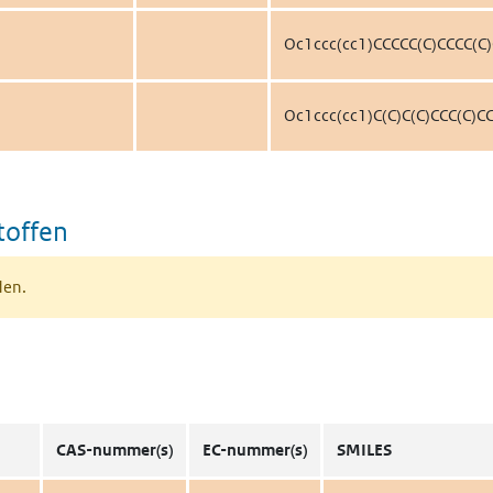
Oc1ccc(cc1)CCCCC(C)CCCC(C)
Oc1ccc(cc1)C(C)C(C)CCC(C)CC
toffen
den.
CAS-nummer(s)
EC-nummer(s)
SMILES