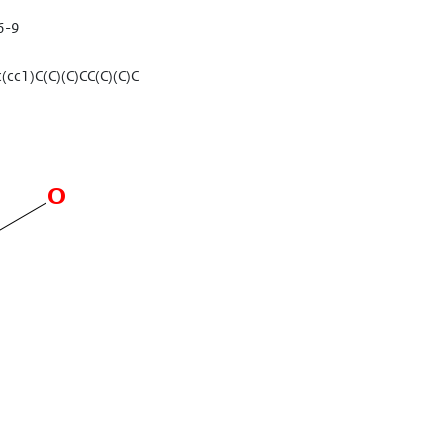
6-9
(cc1)C(C)(C)CC(C)(C)C