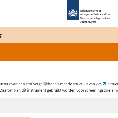
Rijksinstituut voor
Volksgezondheid en Milieu
Ministerie van Volksgezondheid,
Welzijn en Sport
g
(opent
uctuur van een stof vergelijkbaar is met de structuur van
ZZS
. Struc
Daarom kan dit instrument gebruikt worden voor screeningsdoelein