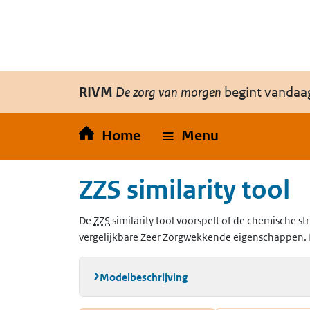
Overslaan en naar de inhoud gaan
Direct naar de hoofdnavigatie
RIVM
De zorg van morgen
begint vandaa
Home
Menu
ZZS similarity tool
(Zeer Zorgwekkende Stoffen)
De
ZZS
similarity tool voorspelt of de chemische str
vergelijkbare Zeer Zorgwekkende eigenschappen. 
Modelbeschrijving