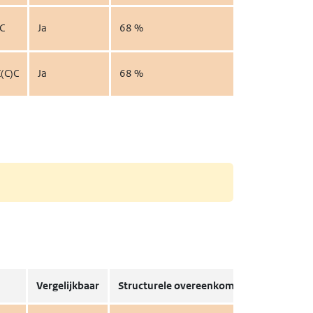
C
Ja
68 %
View
(C)C
Ja
68 %
View
Vergelijkbaar
Structurele overeenkomst
Details