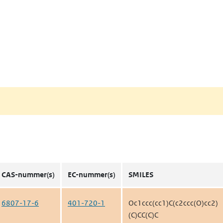
CAS-nummer(s)
EC-nummer(s)
SMILES
6807-17-6
401-720-1
Oc1ccc(cc1)C(c2ccc(O)cc2)
(C)CC(C)C