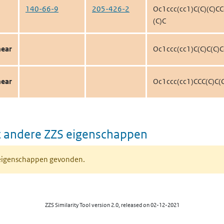
140-66-9
205-426-2
Oc1ccc(cc1)C(C)(C)CC
(C)C
near
Oc1ccc(cc1)C(C)C(C)C
near
Oc1ccc(cc1)CCC(C)C(
 andere ZZS eigenschappen
 eigenschappen gevonden.
ZZS Similarity Tool version 2.0, released on 02-12-2021