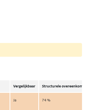
Vergelijkbaar
Structurele overeenkomst
Details
Ja
74 %