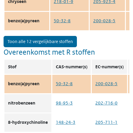
chryseen
218-01-9
205-923-4
c
benzo[a]pyreen
50-32-8
200-028-5
c
Toon alle 12 vergelijkbare stoffen
Overeenkomst met R stoffen
Stof
CAS-nummer(s)
EC-nummer(s)
benzo[a]pyreen
50-32-8
200-028-5
nitrobenzeen
98-95-3
202-716-0
8-hydroxychinoline
148-24-3
205-711-1