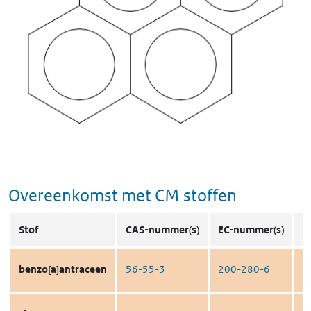
Overeenkomst met CM stoffen
Stof
CAS-nummer(s)
EC-nummer(s)
S
benzo[a]antraceen
56-55-3
200-280-6
c