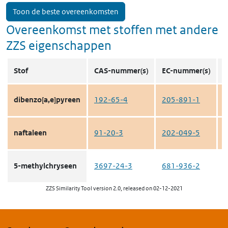
Toon de beste overeenkomsten
Overeenkomst met stoffen met andere
ZZS eigenschappen
Stof
CAS-nummer(s)
EC-nummer(s)
dibenzo[a,e]pyreen
192-65-4
205-891-1
c
naftaleen
91-20-3
202-049-5
c
5-methylchryseen
3697-24-3
681-936-2
c
ZZS Similarity Tool version 2.0, released on 02-12-2021