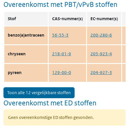
Overeenkomst met PBT/vPvB stoffen
Stof
CAS-nummer(s)
EC-nummer(s)
S
benzo[a]antraceen
56-55-3
200-280-6
c
chryseen
218-01-9
205-923-4
c
pyreen
129-00-0
204-927-3
c
Toon alle 12 vergelijkbare stoffen
Overeenkomst met ED stoffen
Geen overeenkomstige ED stoffen gevonden.