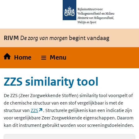
Overslaan en naar de inhoud gaan
Direct naar de hoofdnavigatie
Rijksinstituut voor
Volksgezondheid en Milieu
Ministerie van Volksgezondheid,
Welzijn en Sport
RIVM
De zorg van morgen
begint vandaag
Home
Menu
ZZS similarity tool
De
ZZS
(Zeer Zorgwekkende Stoffen)
similarity tool voorspelt of
de chemische structuur van een stof vergelijkbaar is met de
(opent in een nieuw tabblad)
structuur van
ZZS
. Structurele gelijkenis kan een indicatie zijn
voor vergelijkbare Zeer Zorgwekkende eigenschappen. Daarom
kan dit instrument gebruikt worden voor screeningsdoeleinden.