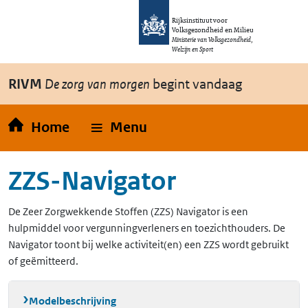
Overslaan en naar de inhoud gaan
Direct naar de hoofdnavigatie
Rijksinstituut voor
Volksgezondheid en Milieu
Ministerie van Volksgezondheid,
Welzijn en Sport
RIVM
De zorg van morgen
begint vandaag
Home
Menu
ZZS-Navigator
De Zeer Zorgwekkende Stoffen (ZZS) Navigator is een
hulpmiddel voor vergunningverleners en toezichthouders. De
Navigator toont bij welke activiteit(en) een ZZS wordt gebruikt
of geëmitteerd.
Modelbeschrijving