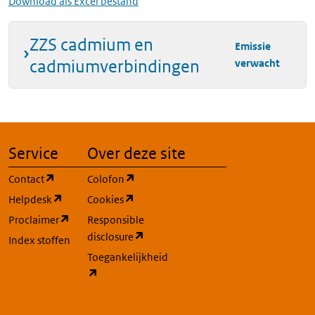
Download als Excel bestand
ZZS cadmium en
Emissie
cadmiumverbindingen
verwacht
Service
Over deze site
(opent in een nieuw tabblad)
(opent in een nieuw tabblad)
Contact
Colofon
(opent in een nieuw tabblad)
(opent in een nieuw tabblad)
Helpdesk
Cookies
(opent in een nieuw tabblad)
Proclaimer
Responsible
(opent in een nieuw tabblad)
disclosure
Index stoffen
Toegankelijkheid
(opent in een nieuw tabblad)