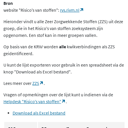
Bron
(opent in een nieuw ta
website "Risico's van stoffen":
rvs.rivm.nl
Hieronder vindt u alle Zeer Zorgwekkende Stoffen (ZZS) uit deze
groep, die in het Risico's van stoffen zoeksysteem zijn
opgenomen. Een stof kan in meer groepen vallen.
Op basis van de KRW worden
alle
kwikverbindingen als ZZS
geidentificeerd.
U kunt de lijst exporteren voor gebruik in een spreadsheet via de
knop "Download als Excel bestand".
(opent in een nieuw tabblad)
Lees meer over
ZZS
.
Vragen of opmerkingen over de lijst kunt u indienen via de
(opent in een nieuw tabblad)
Helpdesk "Risico's van stoffen"
.
Download als Excel bestand