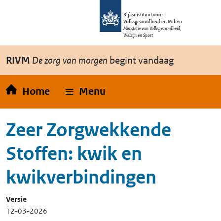
Overslaan en naar de inhoud gaan
Direct naar de hoofdnavigatie
Rijksinstituut voor
Volksgezondheid en Milieu
Ministerie van Volksgezondheid,
Welzijn en Sport
RIVM
De zorg van morgen
begint vandaag
Home
Menu
Zeer Zorgwekkende
Stoffen: kwik en
kwikverbindingen
Versie
12-03-2026