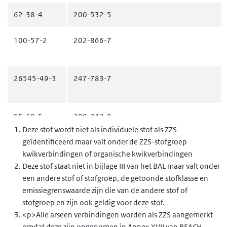
62-38-4
200-532-5
100-57-2
202-866-7
26545-49-3
247-783-7
55-68-5
200-242-9
Deze stof wordt niet als individuele stof als ZZS
geïdentificeerd maar valt onder de ZZS-stofgroep
13864-38-5
kwikverbindingen of organische kwikverbindingen
Deze stof staat niet in bijlage III van het BAL maar valt onder
een andere stof of stofgroep, de getoonde stofklasse en
103-27-5
203-094-3
emissiegrenswaarde zijn die van de andere stof of
stofgroep en zijn ook geldig voor deze stof.
<p>Alle arseen verbindingen worden als ZZS aangemerkt
omdat deze zijn opgenomen in Annex XVII van REACH