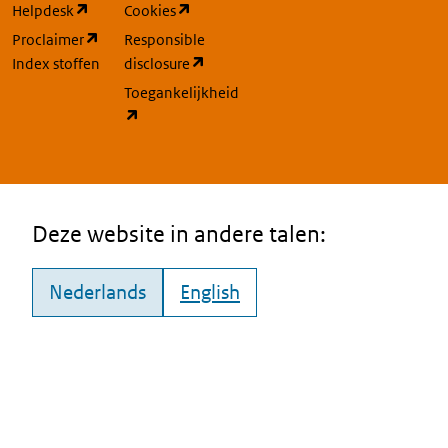
(opent in een nieuw tabblad)
(opent in een nieuw tabblad)
Helpdesk
Cookies
(opent in een nieuw tabblad)
Proclaimer
Responsible
(opent in een nieuw tabblad)
Index stoffen
disclosure
Toegankelijkheid
(opent in een nieuw tabblad)
Deze website in andere talen:
Nederlands
English