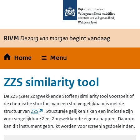
Overslaan en naar de inhoud gaan
Direct naar de hoofdnavigatie
Rijksinstituut voor
Volksgezondheid en Milieu
Ministerie van Volksgezondheid,
Welzijn en Sport
RIVM
De zorg van morgen
begint vandaag
Home
Menu
ZZS similarity tool
De
ZZS
(Zeer Zorgwekkende Stoffen)
similarity tool voorspelt of
de chemische structuur van een stof vergelijkbaar is met de
(opent in een nieuw tabblad)
structuur van
ZZS
. Structurele gelijkenis kan een indicatie zijn
voor vergelijkbare Zeer Zorgwekkende eigenschappen. Daarom
kan dit instrument gebruikt worden voor screeningsdoeleinden.