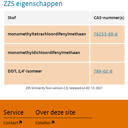
ZZS eigenschappen
Stof
CAS-nummer(s)
monomethyltetrachloordifenylmethaan
76253-60-6
monomethyldichloordifenylmethaan
DDT, 2,4'-isomeer
789-02-6
ZZS Similarity Tool version 2.0, released on 02-12-2021
Service
Over deze site
(opent in een nieuw tabblad)
(opent in een nieuw tabblad)
Contact
Colofon