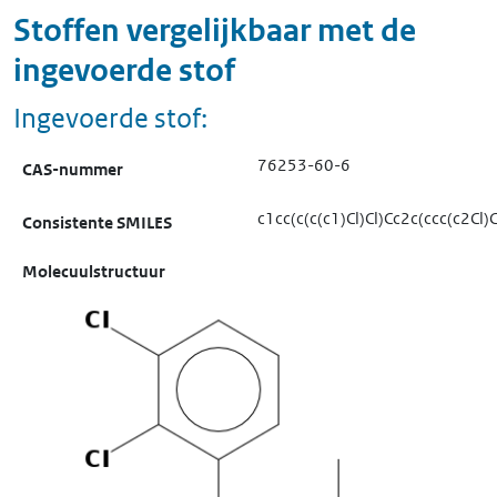
Stoffen vergelijkbaar met de
ingevoerde stof
Ingevoerde stof:
76253-60-6
CAS-nummer
c1cc(c(c(c1)Cl)Cl)Cc2c(ccc(c2Cl)C
Consistente SMILES
Molecuulstructuur