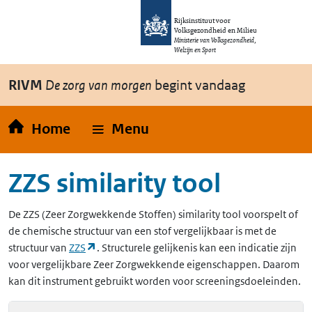
Overslaan en naar de inhoud gaan
Direct naar de hoofdnavigatie
Rijksinstituut voor
Volksgezondheid en Milieu
Ministerie van Volksgezondheid,
Welzijn en Sport
RIVM
De zorg van morgen
begint vandaag
Home
Menu
ZZS similarity tool
De
ZZS
(Zeer Zorgwekkende Stoffen)
similarity tool voorspelt of
de chemische structuur van een stof vergelijkbaar is met de
(opent in een nieuw tabblad)
structuur van
ZZS
. Structurele gelijkenis kan een indicatie zijn
voor vergelijkbare Zeer Zorgwekkende eigenschappen. Daarom
kan dit instrument gebruikt worden voor screeningsdoeleinden.