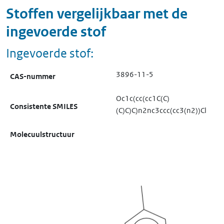
Stoffen vergelijkbaar met de
ingevoerde stof
Ingevoerde stof:
3896-11-5
CAS-nummer
Oc1c(cc(cc1C(C)
Consistente SMILES
(C)C)C)n2nc3ccc(cc3(n2))Cl
Molecuulstructuur