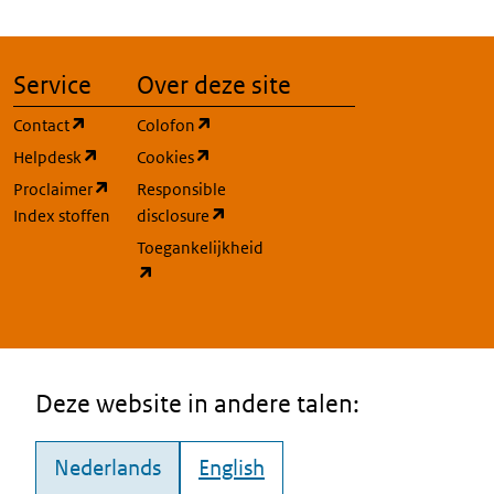
Service
Over deze site
(opent in een nieuw tabblad)
(opent in een nieuw tabblad)
Contact
Colofon
(opent in een nieuw tabblad)
(opent in een nieuw tabblad)
Helpdesk
Cookies
(opent in een nieuw tabblad)
Proclaimer
Responsible
(opent in een nieuw tabblad)
Index stoffen
disclosure
Toegankelijkheid
(opent in een nieuw tabblad)
Deze website in andere talen:
Nederlands
English