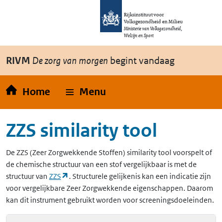
Overslaan en naar de inhoud gaan
Direct naar de hoofdnavigatie
Rijksinstituut voor
Volksgezondheid en Milieu
Ministerie van Volksgezondheid,
Welzijn en Sport
RIVM
De zorg van morgen
begint vandaag
Home
Menu
ZZS similarity tool
De
ZZS
(Zeer Zorgwekkende Stoffen)
similarity tool voorspelt of
de chemische structuur van een stof vergelijkbaar is met de
(opent in een nieuw tabblad)
structuur van
ZZS
. Structurele gelijkenis kan een indicatie zijn
voor vergelijkbare Zeer Zorgwekkende eigenschappen. Daarom
kan dit instrument gebruikt worden voor screeningsdoeleinden.