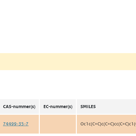
CAS-nummer(s)
EC-nummer(s)
SMILES
74499-35-7
Oc1c(C=C)c(C=C)cc(C=C)c1(