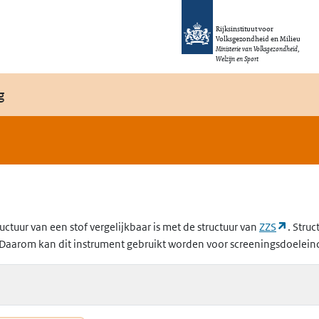
Rijksinstituut voor
Volksgezondheid en Milieu
Ministerie van Volksgezondheid,
Welzijn en Sport
g
(opent
uctuur van een stof vergelijkbaar is met de structuur van
ZZS
. Struc
Daarom kan dit instrument gebruikt worden voor screeningsdoelein