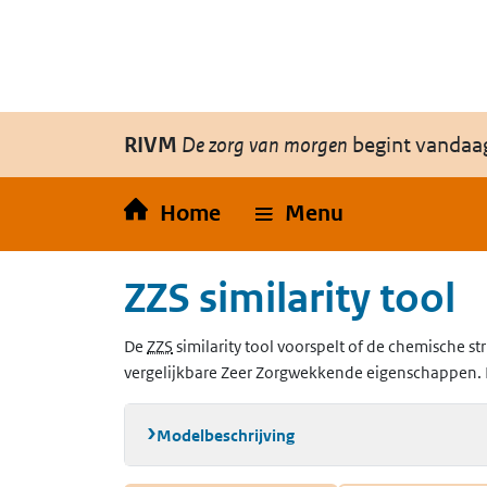
Overslaan en naar de inhoud gaan
Direct naar de hoofdnavigatie
RIVM
De zorg van morgen
begint vandaa
Home
Menu
ZZS similarity tool
(Zeer Zorgwekkende Stoffen)
De
ZZS
similarity tool voorspelt of de chemische str
vergelijkbare Zeer Zorgwekkende eigenschappen. 
Modelbeschrijving