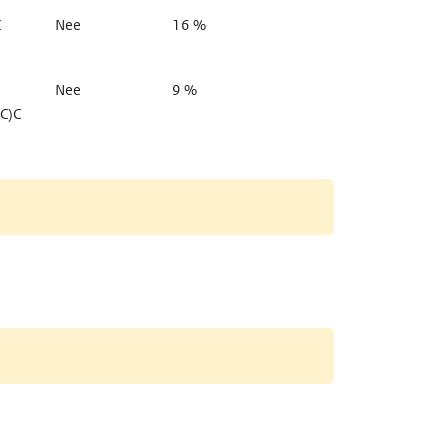
C
Nee
16 %
Nee
9 %
C)C