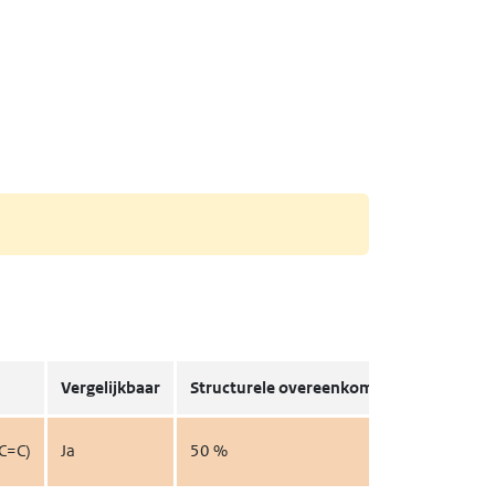
Vergelijkbaar
Structurele overeenkomst
Details
C=C)
Ja
50 %