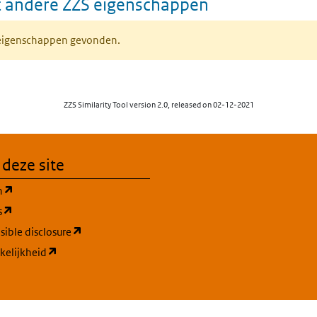
 andere ZZS eigenschappen
 eigenschappen gevonden.
ZZS Similarity Tool version 2.0, released on 02-12-2021
 deze site
(opent in een nieuw tabblad)
n
(opent in een nieuw tabblad)
s
(opent in een nieuw tabblad)
ible disclosure
(opent in een nieuw tabblad)
kelijkheid