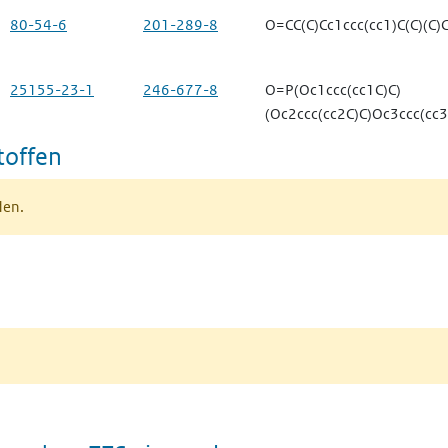
80-54-6
201-289-8
O=CC(C)Cc1ccc(cc1)C(C)(C)
25155-23-1
246-677-8
O=P(Oc1ccc(cc1C)C)
(Oc2ccc(cc2C)C)Oc3ccc(cc3
toffen
den.