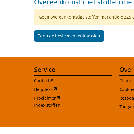
Overeenkomst met stoffen met
Geen overeenkomstige stoffen met andere ZZS
Toon de beste overeenkomsten
Service
Over
(opent in een nieuw tabblad)
Contact
Colofo
(opent in een nieuw tabblad)
Helpdesk
Cookie
(opent in een nieuw tabblad)
Proclaimer
Respons
Index stoffen
Toegan