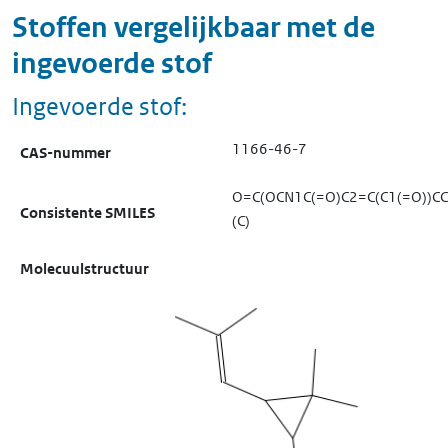
Stoffen vergelijkbaar met de
ingevoerde stof
Ingevoerde stof:
1166-46-7
CAS-nummer
O=C(OCN1C(=O)C2=C(C1(=O))CCC
Consistente SMILES
(C)
Molecuulstructuur