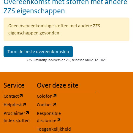
Overeenkomst met stoffen met andere
ZZS eigenschappen
Geen overeenkomstige stoffen met andere ZZS
eigenschappen gevonden.
Toon de beste overeenkomsten
ZZS Similarity Tool version 2.0, released on 02-12-2021
Service
Over deze site
(opent in een nieuw tabblad)
(opent in een nieuw tabblad)
Contact
Colofon
(opent in een nieuw tabblad)
(opent in een nieuw tabblad)
Helpdesk
Cookies
(opent in een nieuw tabblad)
Proclaimer
Responsible
(opent in een nieuw tabblad)
Index stoffen
disclosure
Toegankelijkheid