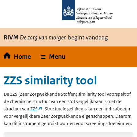
Overslaan en naar de inhoud gaan
Direct naar de hoofdnavigatie
Rijksinstituut voor
Volksgezondheid en Milieu
Ministerie van Volksgezondheid,
Welzijn en Sport
RIVM
De zorg van morgen
begint vandaag
Home
Menu
ZZS similarity tool
De
ZZS
(Zeer Zorgwekkende Stoffen)
similarity tool voorspelt of
de chemische structuur van een stof vergelijkbaar is met de
(opent in een nieuw tabblad)
structuur van
ZZS
. Structurele gelijkenis kan een indicatie zijn
voor vergelijkbare Zeer Zorgwekkende eigenschappen. Daarom
kan dit instrument gebruikt worden voor screeningsdoeleinden.