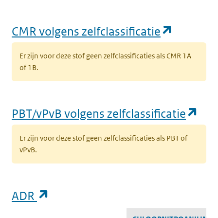
(opent i
CMR volgens zelfclassificatie
Er zijn voor deze stof geen zelfclassificaties als CMR 1A
of 1B.
(op
PBT/vPvB volgens zelfclassificatie
Er zijn voor deze stof geen zelfclassificaties als PBT of
vPvB.
(opent in een nieuw tabblad)
ADR
ADR