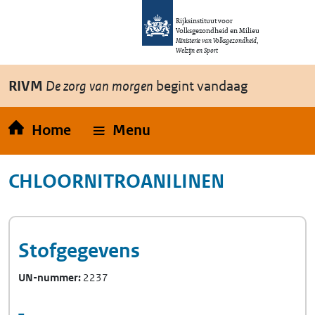
Overslaan en naar de inhoud gaan
Direct naar de hoofdnavigatie
Rijksinstituut voor
Volksgezondheid en Milieu
Ministerie van Volksgezondheid,
Welzijn en Sport
RIVM
De zorg van morgen
begint vandaag
Home
Menu
CHLOORNITROANILINEN
Stofgegevens
UN-nummer
2237