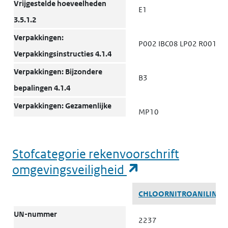
Vrijgestelde hoeveelheden
E1
3.5.1.2
Verpakkingen:
P002 IBC08 LP02 R001
Verpakkingsinstructies 4.1.4
Verpakkingen: Bijzondere
B3
bepalingen 4.1.4
Verpakkingen: Gezamenlijke
MP10
verpakking 4.1.10
Transporttanks en
T1
Stofcategorie rekenvoorschrift
bulkcontainers: Instructies
(opent in een n
omgevingsveiligheid
4.2.5.2, 7.3.2
Stofcategorie rekenvoorschrift omgevingsveiligheid
Transporttanks en
CHLOORNITROANILINEN
TP33
bulkcontainers: Bijzondere
UN-nummer
2237
bepalingen 4.2.5.3