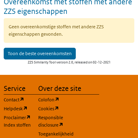
Overeenkomst met stoffen met andere
ZZS eigenschappen
Geen overeenkomstige stoffen met andere ZZS
eigenschappen gevonden.
Toon de beste overeenkomsten
ZZS Similarity Tool version 2.0, released on 02-12-2021
Service
Over deze site
(opent in een nieuw tabblad)
(opent in een nieuw tabblad)
Contact
Colofon
(opent in een nieuw tabblad)
(opent in een nieuw tabblad)
Helpdesk
Cookies
(opent in een nieuw tabblad)
Proclaimer
Responsible
(opent in een nieuw tabblad)
Index stoffen
disclosure
Toegankelijkheid