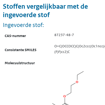
Stoffen vergelijkbaar met de
ingevoerde stof
Ingevoerde stof:
87237-48-7
CAS-nummer
O=C(OCCOCC)C(Oc2ccc(Oc1ncc(c
Consistente SMILES
(F)F)cc2)C
Molecuulstructuur