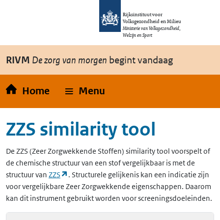
Overslaan en naar de inhoud gaan
Direct naar de hoofdnavigatie
Rijksinstituut voor
Volksgezondheid en Milieu
Ministerie van Volksgezondheid,
Welzijn en Sport
RIVM
De zorg van morgen
begint vandaag
Home
Menu
ZZS similarity tool
De
ZZS
(Zeer Zorgwekkende Stoffen)
similarity tool voorspelt of
de chemische structuur van een stof vergelijkbaar is met de
(opent in een nieuw tabblad)
structuur van
ZZS
. Structurele gelijkenis kan een indicatie zijn
voor vergelijkbare Zeer Zorgwekkende eigenschappen. Daarom
kan dit instrument gebruikt worden voor screeningsdoeleinden.