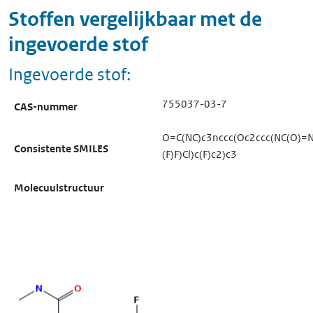
Stoffen vergelijkbaar met de
ingevoerde stof
Ingevoerde stof:
755037-03-7
CAS-nummer
O=C(NC)c3nccc(Oc2ccc(NC(O)=Nc
Consistente SMILES
(F)F)Cl)c(F)c2)c3
Molecuulstructuur