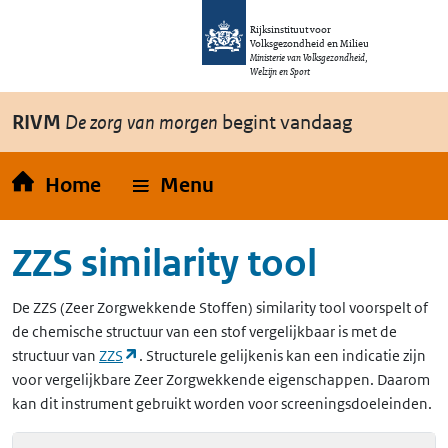
Overslaan en naar de inhoud gaan
Direct naar de hoofdnavigatie
Rijksinstituut voor
Volksgezondheid en Milieu
Ministerie van Volksgezondheid,
Welzijn en Sport
RIVM
De zorg van morgen
begint vandaag
Home
Menu
ZZS similarity tool
De
ZZS
(Zeer Zorgwekkende Stoffen)
similarity tool voorspelt of
de chemische structuur van een stof vergelijkbaar is met de
(opent in een nieuw tabblad)
structuur van
ZZS
. Structurele gelijkenis kan een indicatie zijn
voor vergelijkbare Zeer Zorgwekkende eigenschappen. Daarom
kan dit instrument gebruikt worden voor screeningsdoeleinden.