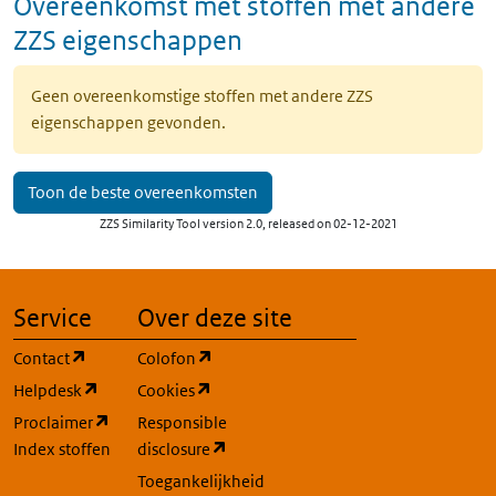
Overeenkomst met stoffen met andere
ZZS eigenschappen
Geen overeenkomstige stoffen met andere ZZS
eigenschappen gevonden.
Toon de beste overeenkomsten
ZZS Similarity Tool version 2.0, released on 02-12-2021
Service
Over deze site
(opent in een nieuw tabblad)
(opent in een nieuw tabblad)
Contact
Colofon
(opent in een nieuw tabblad)
(opent in een nieuw tabblad)
Helpdesk
Cookies
(opent in een nieuw tabblad)
Proclaimer
Responsible
(opent in een nieuw tabblad)
Index stoffen
disclosure
Toegankelijkheid