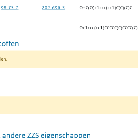
98-73-7
202-696-3
O=C(O)c1ccc(cc1)C(C)(C)C
Oc1ccc(cc1)CCCCC(C)CCCC(C)
toffen
den.
 andere ZZS eigenschappen