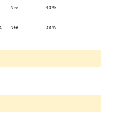
Nee
40 %
C
Nee
38 %
View