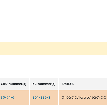
CAS-nummer(s)
EC-nummer(s)
SMILES
80-54-6
201-289-8
O=CC(C)Cc1ccc(cc1)C(C)(C)C