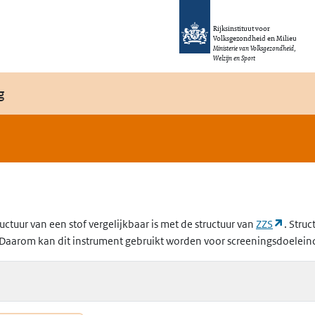
Rijksinstituut voor
Volksgezondheid en Milieu
Ministerie van Volksgezondheid,
Welzijn en Sport
g
(opent
uctuur van een stof vergelijkbaar is met de structuur van
ZZS
. Struc
Daarom kan dit instrument gebruikt worden voor screeningsdoelein