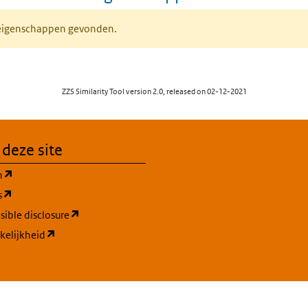
 eigenschappen gevonden.
ZZS Similarity Tool version 2.0, released on 02-12-2021
 deze site
(opent in een nieuw tabblad)
n
(opent in een nieuw tabblad)
s
(opent in een nieuw tabblad)
ible disclosure
(opent in een nieuw tabblad)
kelijkheid