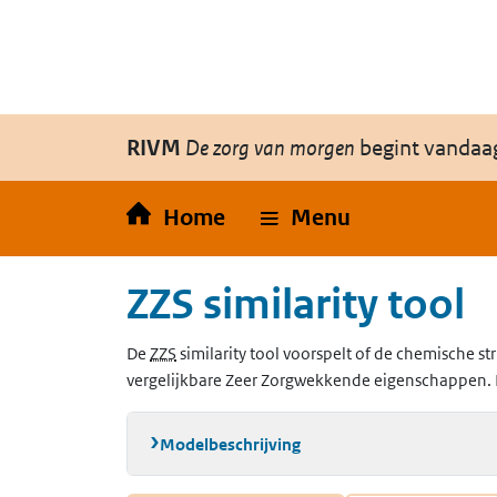
Overslaan en naar de inhoud gaan
Direct naar de hoofdnavigatie
RIVM
De zorg van morgen
begint vandaa
Home
Menu
ZZS similarity tool
(Zeer Zorgwekkende Stoffen)
De
ZZS
similarity tool voorspelt of de chemische str
vergelijkbare Zeer Zorgwekkende eigenschappen. 
Modelbeschrijving