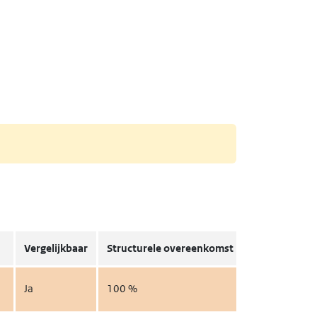
Vergelijkbaar
Structurele overeenkomst
Details
Mo
Ja
100 %