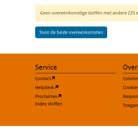
Geen overeenkomstige stoffen met andere ZZS
Toon de beste overeenkomsten
Service
Over
(opent in een nieuw tabblad)
Contact
Colofo
(opent in een nieuw tabblad)
Helpdesk
Cookie
(opent in een nieuw tabblad)
Proclaimer
Respons
Index stoffen
Toegan