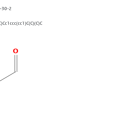
-30-2
)Cc1ccc(cc1)C(C)(C)C