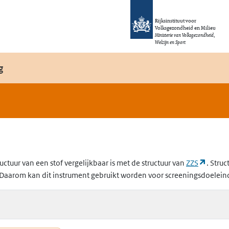
Rijksinstituut voor
Volksgezondheid en Milieu
Ministerie van Volksgezondheid,
Welzijn en Sport
g
(opent
uctuur van een stof vergelijkbaar is met de structuur van
ZZS
. Struc
Daarom kan dit instrument gebruikt worden voor screeningsdoelein