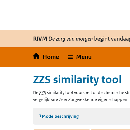
Overslaan en naar de inhoud gaan
Direct naar de hoofdnavigatie
RIVM
De zorg van morgen
begint vandaa
Home
Menu
ZZS similarity tool
(Zeer Zorgwekkende Stoffen)
De
ZZS
similarity tool voorspelt of de chemische str
vergelijkbare Zeer Zorgwekkende eigenschappen. 
Modelbeschrijving