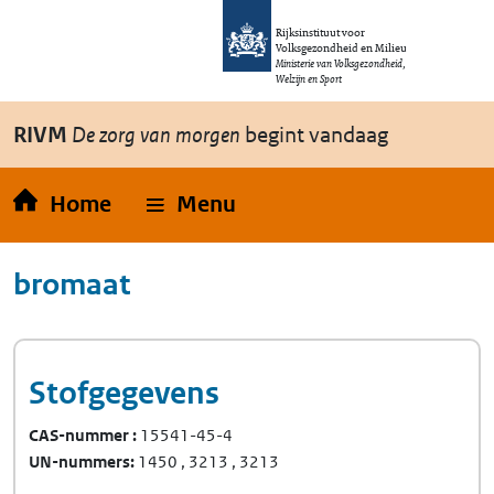
Overslaan en naar de inhoud gaan
Direct naar de hoofdnavigatie
Rijksinstituut voor
Volksgezondheid en Milieu
Ministerie van Volksgezondheid,
Welzijn en Sport
RIVM
De zorg van morgen
begint vandaag
Home
Menu
bromaat
Stofgegevens
CAS-nummer
15541-45-4
UN-nummers
1450
3213
3213