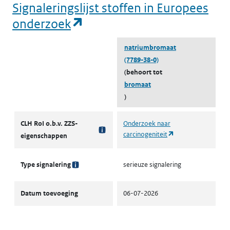
Signaleringslijst stoffen in Europees
(opent in een nieuw tabbl
onderzoek
natriumbromaat
(7789-38-0)
(behoort tot
bromaat
)
Signaleringslijst stoffen in Europees onderzoek
CLH RoI o.b.v. ZZS-
Onderzoek naar
(opent in een nieu
carcinogeniteit
eigenschappen
Type signalering
serieuze signalering
Datum toevoeging
06-07-2026