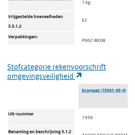
1 kg
Vrijgestelde hoeveelheden
E2
3.5.1.2
Verpakkingen:
P002 IBC08
Verpakkingsinstructies 4.1.4
Verpakkingen: Bijzondere
B4
Stofcategorie rekenvoorschrift
bepalingen 4.1.4
(opent in een n
omgevingsveiligheid
Verpakkingen: Gezamenlijke
MP2
Stofcategorie rekenvoorschrift omgevingsveiligheid
verpakking 4.1.10
bromaat
(15541-45-4)
Transporttanks en
T3
bulkcontainers: Instructies
UN-nummer
4.2.5.2, 7.3.2
1450
Transporttanks en
TP33
Benaming en beschrijving 3.1.2