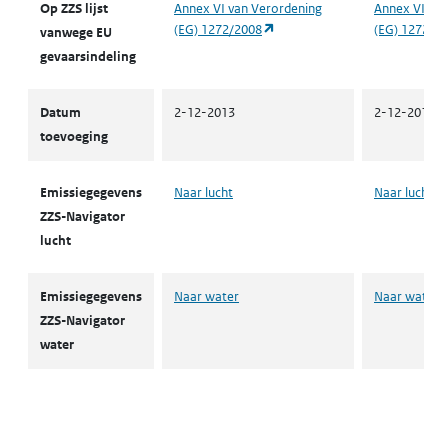
Op ZZS lijst
Annex VI van Verordening
Annex VI van
(opent in een nieuw tabblad)
(EG) 1272/2008
(EG) 1272/2
vanwege EU
gevaarsindeling
Datum
2-12-2013
2-12-2013
toevoeging
Emissiegegevens
Naar lucht
Naar lucht
ZZS-Navigator
lucht
Emissiegegevens
Naar water
Naar water
ZZS-Navigator
water