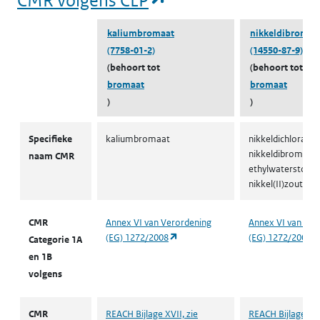
kaliumbromaat
nikkeldibromaa
(7758-01-2)
(14550-87-9)
(behoort tot
(behoort tot
bromaat
bromaat
)
)
CMR volgens CLP
Specifieke
kaliumbromaat
nikkeldichloraat [
nikkeldibromaat [
naam CMR
ethylwaterstofsul
nikkel(II)zout [3]
CMR
Annex VI van Verordening
Annex VI van Ver
(opent in een nieuw tabblad)
(EG) 1272/2008
(EG) 1272/2008
Categorie 1A
en 1B
volgens
CMR
REACH Bijlage XVII, zie
REACH Bijlage XVI