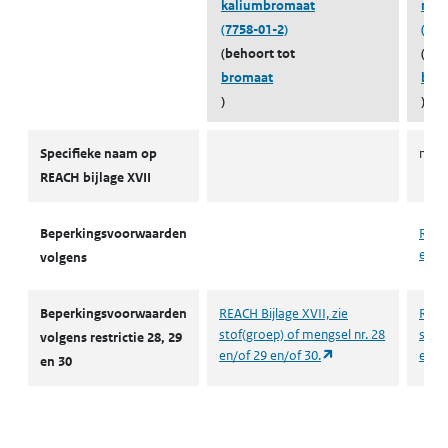
kaliumbromaat
nikk
(7758-01-2)
(145
(behoort tot
(beh
bromaat
bro
)
)
Autorisaties en restricties
Specifieke naam op
nikke
REACH bijlage XVII
Beperkingsvoorwaarden
REACH
en n
volgens
Beperkingsvoorwaarden
REACH Bijlage XVII, zie
REACH
stof(groep) of mengsel nr. 28
stof(
volgens restrictie 28, 29
(opent in een nieuw
en/of 29 en/of 30.
en/of
en 30