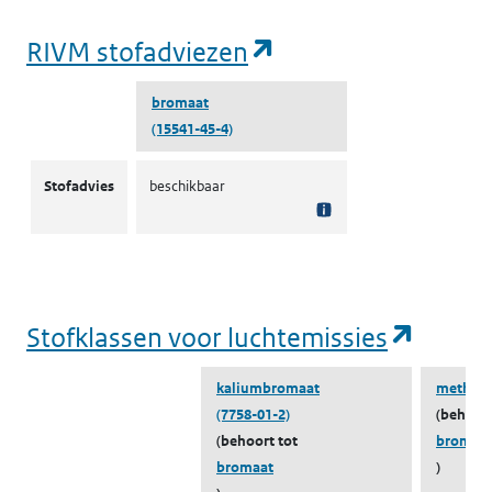
(opent in een nie
RIVM stofadviezen
bromaat
(15541-45-4)
RIVM stofadviezen
Stofadvies
beschikbaar
(opent
Stofklassen voor luchtemissies
kaliumbromaat
methyl
(7758-01-2)
(behoort
(behoort tot
bromaa
bromaat
)