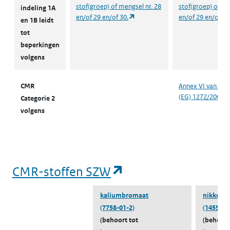
stof(groep) of mengsel nr. 28
stof(groep) of me
indeling 1A
(opent in een nieuw tabblad)
en/of 29 en/of 30.
en/of 29 en/of 30
en 1B leidt
tot
beperkingen
volgens
CMR
Annex VI van Ver
(EG) 1272/2008
Categorie 2
volgens
(opent in een nieu
CMR-stoffen SZW
kaliumbromaat
nikkeld
(7758-01-2)
(14550-8
(behoort tot
(behoort