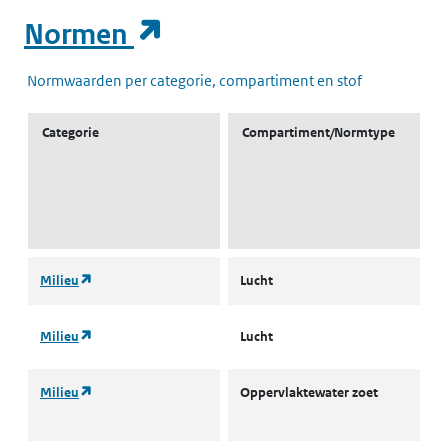
(opent in een nieuw t
Normen
Normwaarden per categorie, compartiment en stof
Categorie
Compartiment/Normtype
(opent in een nieuw tabblad)
Milieu
Lucht
L
(opent in een nieuw tabblad)
Milieu
Lucht
L
(opent in een nieuw tabblad)
Milieu
Oppervlaktewater zoet
L
J