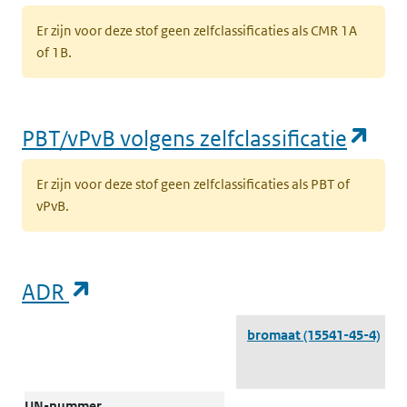
Er zijn voor deze stof geen zelfclassificaties als CMR 1A
of 1B.
(op
PBT/vPvB volgens zelfclassificatie
Er zijn voor deze stof geen zelfclassificaties als PBT of
vPvB.
(opent in een nieuw tabblad)
ADR
ADR
bromaat
(15541-45-4)
UN-nummer