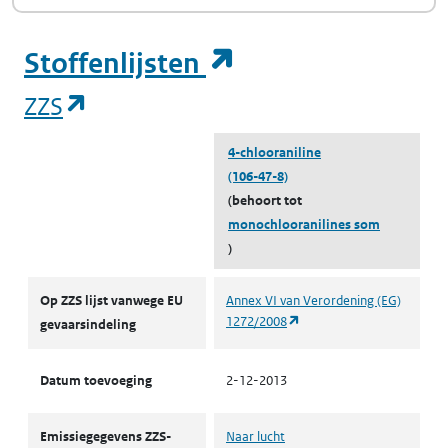
(opent in een ni
Stoffenlijsten
(opent in een nieuw tabblad)
ZZS
4-chlooraniline
(106-47-8)
(behoort tot
monochlooranilines som
)
ZZS
Op ZZS lijst vanwege EU
Annex VI van Verordening (EG)
(opent in een nieuw tabbl
1272/2008
gevaarsindeling
Datum toevoeging
2-12-2013
Emissiegegevens ZZS-
Naar lucht