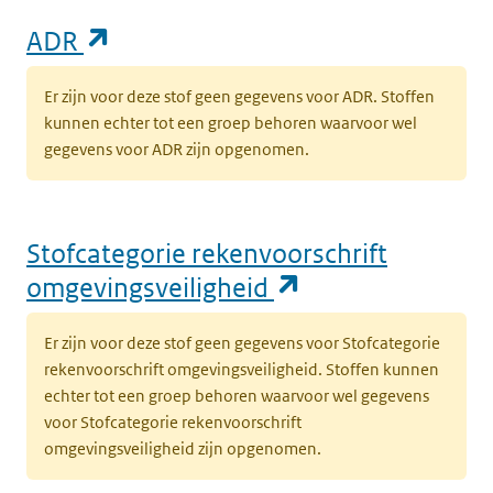
(opent in een nieuw tabblad)
ADR
(opent in een nieuw tabblad)
Milieu
Grond
K
k
Er zijn voor deze stof geen gegevens voor ADR. Stoffen
v
kunnen echter tot een groep behoren waarvoor wel
t
gegevens voor ADR zijn opgenomen.
l
(opent in een nieuw tabblad)
Milieu
Grond
K
k
Stofcategorie rekenvoorschrift
v
(opent in een n
omgevingsveiligheid
t
l
Er zijn voor deze stof geen gegevens voor Stofcategorie
rekenvoorschrift omgevingsveiligheid. Stoffen kunnen
(opent in een nieuw tabblad)
Milieu
Grond
K
echter tot een groep behoren waarvoor wel gegevens
k
voor Stofcategorie rekenvoorschrift
v
omgevingsveiligheid zijn opgenomen.
k
‘