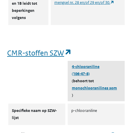
(opent in e
mengsel nr. 28 en/of 29 en/of 30.
M
en 1B leidt tot
beperkingen
volgens
(opent in een nieuw tabblad)
Milieu
Oppervlaktewater zout
A
o
M
(opent in een nieuw tabblad)
Milieu
Oppervlaktewater zout
A
(opent in een nieu
CMR-stoffen SZW
o
M
4-chlooraniline
(106-47-8)
(behoort tot
(opent in een nieuw tabblad)
Milieu
Sediment
S
monochlooranilines som
(
)
m
m
CMR-stoffen SZW
Specifieke naam op SZW-
p-chlooraniline
lijst
(opent in een nieuw tabblad)
Milieu
Grond
I
b