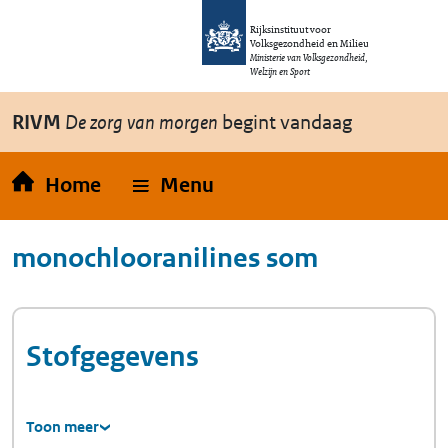
Overslaan en naar de inhoud gaan
Direct naar de hoofdnavigatie
Rijksinstituut voor
Volksgezondheid en Milieu
Ministerie van Volksgezondheid,
Welzijn en Sport
RIVM
De zorg van morgen
begint vandaag
Home
Menu
monochlooranilines som
Stofgegevens
Toon meer