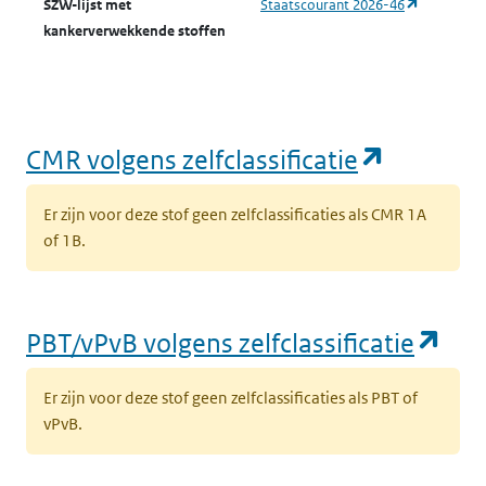
(opent in 
SZW-lijst met
Staatscourant 2026-46
s
kankerverwekkende stoffen
(opent in een nieuw tabblad)
Milieu
Grond
K
k
‘
t
(opent i
CMR volgens zelfclassificatie
l
Er zijn voor deze stof geen zelfclassificaties als CMR 1A
(opent in een nieuw tabblad)
Milieu
Grond
k
of 1B.
k
(
l
(op
PBT/vPvB volgens zelfclassificatie
(opent in een nieuw tabblad)
Milieu
Grond
K
Er zijn voor deze stof geen zelfclassificaties als PBT of
k
vPvB.
‘
t
l