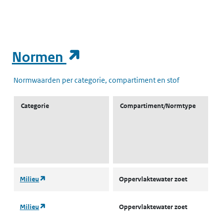
(opent in een nieuw t
Normen
Normwaarden per categorie, compartiment en stof
Categorie
Compartiment/Normtype
(opent in een nieuw tabblad)
Milieu
Oppervlaktewater zoet
l
(opent in een nieuw tabblad)
Milieu
Oppervlaktewater zoet
L
w