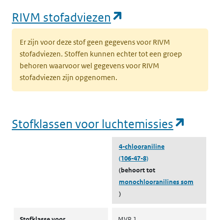
(opent in een nie
RIVM stofadviezen
Er zijn voor deze stof geen gegevens voor RIVM
stofadviezen. Stoffen kunnen echter tot een groep
behoren waarvoor wel gegevens voor RIVM
stofadviezen zijn opgenomen.
(opent
Stofklassen voor luchtemissies
4-chlooraniline
(106-47-8)
(behoort tot
monochlooranilines som
)
Stofklassen voor luchtemissies
Stofklasse voor
MVP 1