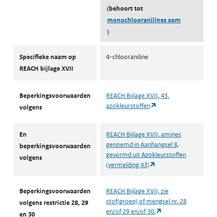
(behoort tot
monochlooranilines som
)
Autorisaties en restricties
Specifieke naam op
4-chlooraniline
REACH bijlage XVII
Beperkingsvoorwaarden
REACH Bijlage XVII, 43.
(opent in een nieuw t
azokleurstoffen
volgens
En
REACH Bijlage XVII, amines
genoemd in Aanhangsel 8,
beperkingsvoorwaarden
gevormd uit Azokleurstoffen
volgens
(opent in een nieuw t
(vermelding 43)
Beperkingsvoorwaarden
REACH Bijlage XVII, zie
stof(groep) of mengsel nr. 28
volgens restrictie 28, 29
(opent in een nieuw
en/of 29 en/of 30.
en 30