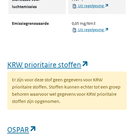
(opent in een 
Uit regelgeving
luchtemissies
Emissiegrenswaarde
0,05 mg/Nm3
(opent in een 
Uit regelgeving
(opent in een
KRW prioritaire stoffen
Er zijn voor deze stof geen gegevens voor KRW
prioritaire stoffen. Stoffen kunnen echter tot een groep
behoren waarvoor wel gegevens voor KRW prioritaire
stoffen zijn opgenomen.
(opent in een nieuw tabblad)
OSPAR