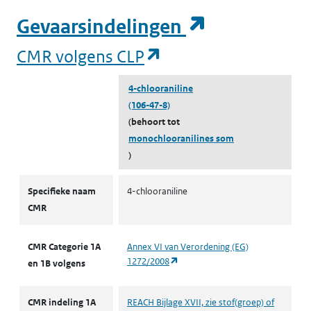
(opent in e
Gevaarsindelingen
(opent in een nieuw tabblad)
Milieu
Oppervlaktewater zout
A
(opent in een nieuw
o
CMR volgens CLP
M
4-chlooraniline
(106-47-8)
(opent in een nieuw tabblad)
Milieu
Oppervlaktewater zout
A
(behoort tot
o
monochlooranilines som
w
)
(
CMR volgens CLP
Specifieke naam
4-chlooraniline
(opent in een nieuw tabblad)
Milieu
Oppervlaktewater zout
A
CMR
o
w
(
CMR Categorie 1A
Annex VI van Verordening (EG)
(opent in een nieuw tabblad)
1272/2008
en 1B volgens
(opent in een nieuw tabblad)
Milieu
Oppervlaktewater zout
A
o
CMR indeling 1A
REACH Bijlage XVII, zie stof(groep) of