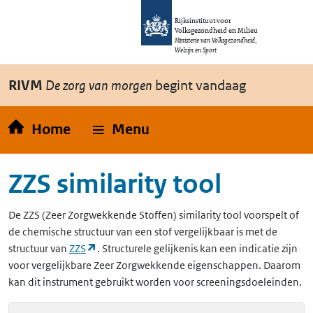
Overslaan en naar de inhoud gaan
Direct naar de hoofdnavigatie
Rijksinstituut voor
Volksgezondheid en Milieu
Ministerie van Volksgezondheid,
Welzijn en Sport
RIVM
De zorg van morgen
begint vandaag
Home
Menu
ZZS similarity tool
De
ZZS
(Zeer Zorgwekkende Stoffen)
similarity tool voorspelt of
de chemische structuur van een stof vergelijkbaar is met de
(opent in een nieuw tabblad)
structuur van
ZZS
. Structurele gelijkenis kan een indicatie zijn
voor vergelijkbare Zeer Zorgwekkende eigenschappen. Daarom
kan dit instrument gebruikt worden voor screeningsdoeleinden.