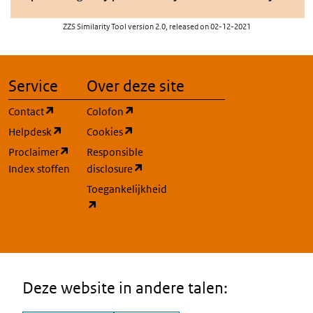
ZZS Similarity Tool version 2.0, released on 02-12-2021
Service
Over deze site
(opent in een nieuw tabblad)
(opent in een nieuw tabblad)
Contact
Colofon
(opent in een nieuw tabblad)
(opent in een nieuw tabblad)
Helpdesk
Cookies
(opent in een nieuw tabblad)
Proclaimer
Responsible
(opent in een nieuw tabblad)
Index stoffen
disclosure
Toegankelijkheid
(opent in een nieuw tabblad)
Deze website in andere talen: