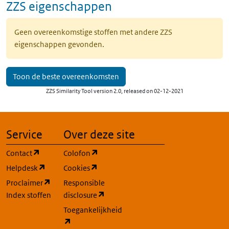
ZZS eigenschappen
Geen overeenkomstige stoffen met andere ZZS
eigenschappen gevonden.
Toon de beste overeenkomsten
ZZS Similarity Tool version 2.0, released on 02-12-2021
Service
Over deze site
(opent in een nieuw tabblad)
(opent in een nieuw tabblad)
Contact
Colofon
(opent in een nieuw tabblad)
(opent in een nieuw tabblad)
Helpdesk
Cookies
(opent in een nieuw tabblad)
Proclaimer
Responsible
(opent in een nieuw tabblad)
Index stoffen
disclosure
Toegankelijkheid
(opent in een nieuw tabblad)