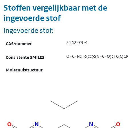
Stoffen vergelijkbaar met de
ingevoerde stof
Ingevoerde stof:
2162-73-4
CAS-nummer
O=C=Nc1c(cc(c(N=C=O)c1C(C)C)C
Consistente SMILES
Molecuulstructuur