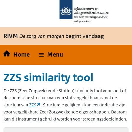
Overslaan en naar de inhoud gaan
Direct naar de hoofdnavigatie
Rijksinstituut voor
Volksgezondheid en Milieu
Ministerie van Volksgezondheid,
Welzijn en Sport
RIVM
De zorg van morgen
begint vandaag
Home
Menu
ZZS similarity tool
De
ZZS
(Zeer Zorgwekkende Stoffen)
similarity tool voorspelt of
de chemische structuur van een stof vergelijkbaar is met de
(opent in een nieuw tabblad)
structuur van
ZZS
. Structurele gelijkenis kan een indicatie zijn
voor vergelijkbare Zeer Zorgwekkende eigenschappen. Daarom
kan dit instrument gebruikt worden voor screeningsdoeleinden.