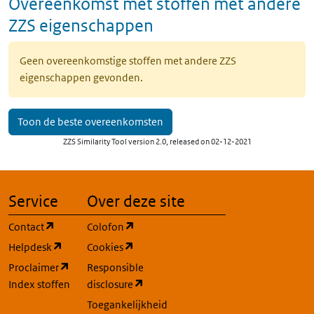
Overeenkomst met stoffen met andere
ZZS eigenschappen
Geen overeenkomstige stoffen met andere ZZS
eigenschappen gevonden.
Toon de beste overeenkomsten
ZZS Similarity Tool version 2.0, released on 02-12-2021
Service
Over deze site
(opent in een nieuw tabblad)
(opent in een nieuw tabblad)
Contact
Colofon
(opent in een nieuw tabblad)
(opent in een nieuw tabblad)
Helpdesk
Cookies
(opent in een nieuw tabblad)
Proclaimer
Responsible
(opent in een nieuw tabblad)
Index stoffen
disclosure
Toegankelijkheid