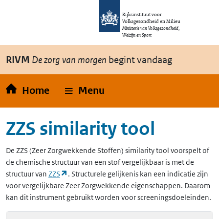
Overslaan en naar de inhoud gaan
Direct naar de hoofdnavigatie
Rijksinstituut voor
Volksgezondheid en Milieu
Ministerie van Volksgezondheid,
Welzijn en Sport
RIVM
De zorg van morgen
begint vandaag
Home
Menu
ZZS similarity tool
De
ZZS
(Zeer Zorgwekkende Stoffen)
similarity tool voorspelt of
de chemische structuur van een stof vergelijkbaar is met de
(opent in een nieuw tabblad)
structuur van
ZZS
. Structurele gelijkenis kan een indicatie zijn
voor vergelijkbare Zeer Zorgwekkende eigenschappen. Daarom
kan dit instrument gebruikt worden voor screeningsdoeleinden.