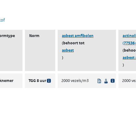
 nieuw tabblad)
tof
ormtype
Norm
asbest amfibolen
actinol
(behoort tot
(77536-
asbest
(behoor
)
asbest
)
Uit regelgeving
Wetenschappeli
rknemer
TGG 8 uur
2000 vezels/m3
2000 ve
ent in een nieuw tabblad)
een nieuw tabblad)