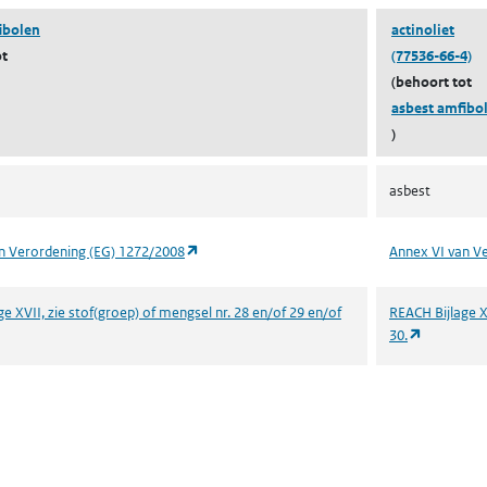
ibolen
actinoliet
ot
(77536-66-4)
(behoort tot
asbest amfibo
)
asbest
(opent in een nieuw tabblad)
n Verordening (EG) 1272/2008
Annex VI van V
e XVII, zie stof(groep) of mengsel nr. 28 en/of 29 en/of
REACH Bijlage X
 in een nieuw tabblad)
(opent in 
30.
 een nieuw tabblad)