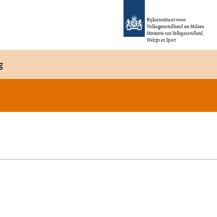
Rijksinstituut voor
Volksgezondheid en Milieu
Ministerie van Volksgezondheid,
Welzijn en Sport
g