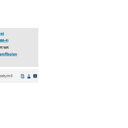
iet
66-4)
t tot
 amfibolen
jke bron
Uit regelgeving
Wetenschappelijke bron
zels/m3