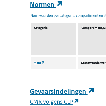
(opent in een
Normen
Normwaarden per categorie, compartiment en s
Categorie
Compartiment/N
(opent in een nieuw tabblad)
Mens
Grenswaarde we
(op
Gevaarsindelingen
(opent in 
CMR volgens CLP