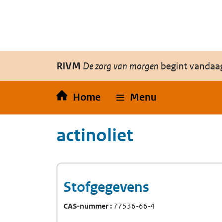
Overslaan en naar de inhoud gaan
Direct naar de hoofdnavigatie
RIVM
De zorg van morgen
begint vandaa
Home
Menu
actinoliet
Stofgegevens
CAS-nummer
77536-66-4