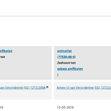
fen)
lad)
n een nieuw tabblad)
blad)
mfibolen
actinoliet
 tot
(77536-66-4)
(behoort tot
asbest amfibolen
)
(opent in een nieuw tabblad)
van Verordening (EG) 1272/2008
Annex VI van Verordening (EG) 1272/
19
13-03-2019