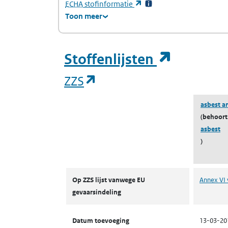
(Europees Agentschap voor chemische stof
(opent in een nieuw tabb
ECHA
stofinformatie
Toon meer
(opent i
Stoffenlijsten
(opent in een nieuw tab
ZZS
asbest a
(behoort
asbest
)
ZZS
Op ZZS lijst vanwege EU
Annex VI 
gevaarsindeling
Datum toevoeging
13-03-20