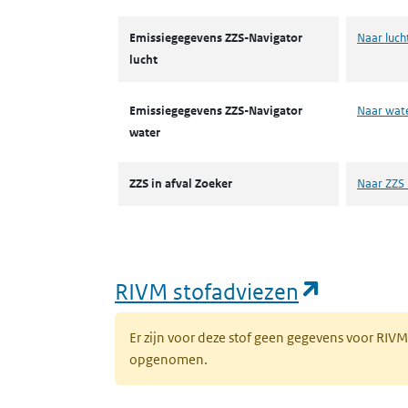
Emissiegegevens ZZS-Navigator
Naar luch
lucht
Emissiegegevens ZZS-Navigator
Naar wat
water
ZZS in afval Zoeker
Naar ZZS 
(opent i
RIVM stofadviezen
Er zijn voor deze stof geen gegevens voor RIV
opgenomen.