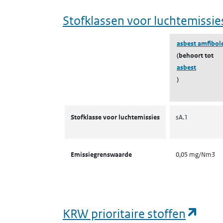
Stofklassen voor luchtemissie
asbest amfibol
(behoort tot
asbest
)
Stofklassen voor luchtemissies
Stofklasse voor luchtemissies
sA.1
Emissiegrenswaarde
0,05 mg/Nm3
(ope
KRW prioritaire stoffen