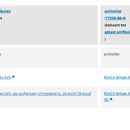
ibolen
actinoliet
ot
(77536-66-4)
(behoort tot
asbest amfibo
)
s
actinoliet
(opent in een nieuw tabblad)
ge XVII
REACH Bijlage X
e XVII, zie stof(groep) of mengsel nr. 28 en/of 29 en/of
REACH Bijlage X
 in een nieuw tabblad)
(opent in 
30.