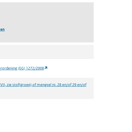
len
(opent in een nieuw tabblad)
erordening (EG) 1272/2008
VII, zie stof(groep) of mengsel nr. 28 en/of 29 en/of
een nieuw tabblad)