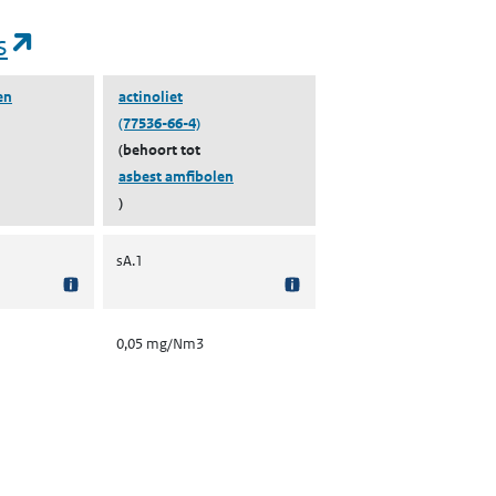
(opent in een nieuw tabblad)
s
en
actinoliet
(77536-66-4)
(behoort tot
asbest amfibolen
)
sA.1
0,05 mg/Nm3
nt in een nieuw tabblad)