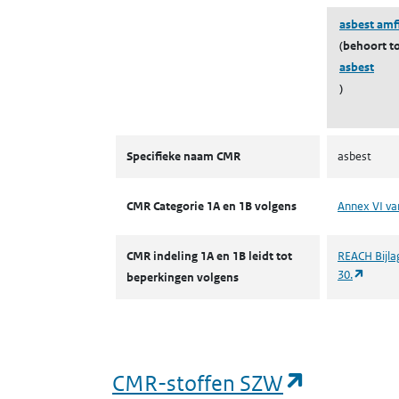
asbest amf
(behoort t
asbest
)
CMR volgens CLP
Specifieke naam CMR
asbest
CMR Categorie 1A en 1B volgens
Annex VI va
CMR indeling 1A en 1B leidt tot
REACH Bijlag
(opent
30.
beperkingen volgens
(opent in
CMR-stoffen SZW