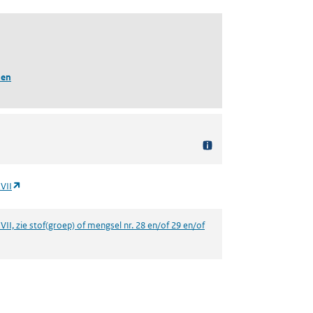
len
(opent in een nieuw tabblad)
VII
VII, zie stof(groep) of mengsel nr. 28 en/of 29 en/of
een nieuw tabblad)