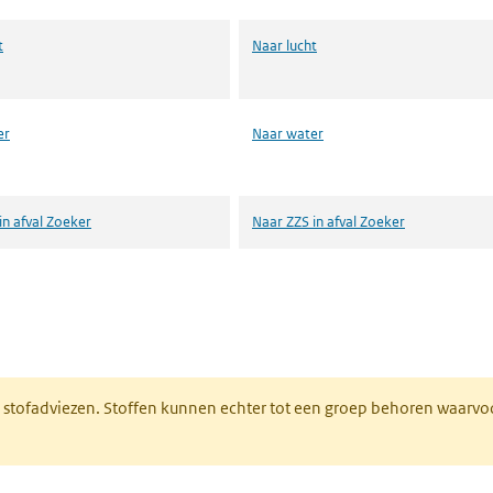
t
Naar lucht
er
Naar water
in afval Zoeker
Naar ZZS in afval Zoeker
n een nieuw tabblad)
M stofadviezen. Stoffen kunnen echter tot een groep behoren waarvo