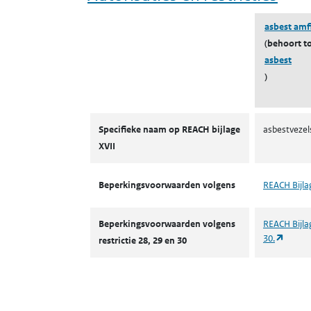
asbest amf
(behoort t
asbest
)
Autorisaties en restricties
Specifieke naam op REACH bijlage
asbestvezel
XVII
Beperkingsvoorwaarden volgens
REACH Bijla
Beperkingsvoorwaarden volgens
REACH Bijlag
(opent
30.
restrictie 28, 29 en 30