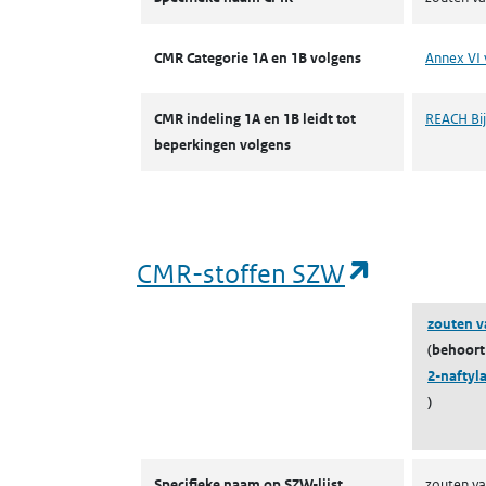
CMR Categorie 1A en 1B volgens
Annex VI 
CMR indeling 1A en 1B leidt tot
REACH Bijl
beperkingen volgens
(opent in
CMR-stoffen SZW
zouten v
(behoort
2-naftyl
)
CMR-stoffen SZW
Specifieke naam op SZW-lijst
zouten va