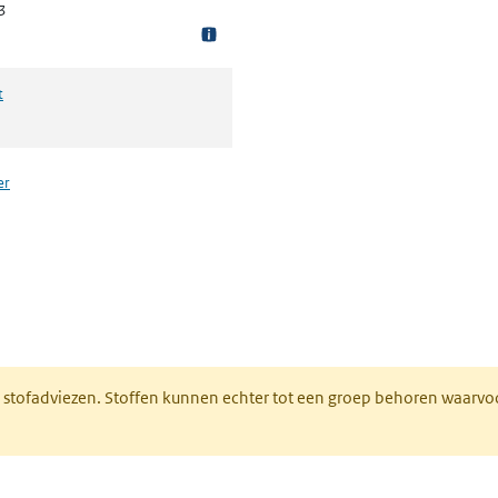
3
t
er
n een nieuw tabblad)
M stofadviezen. Stoffen kunnen echter tot een groep behoren waarvo