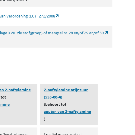
(opent in een nieuw tabblad)
van Verordening (EG) 1272/2008
(opent in een n
age XVII, zie stof(groep) of mengsel nr. 28 en/of 29 en/of 30.
 een nieuw tabblad)
an 2-naftylamine
2-naftylamine azijnzuur
 tot
(553-00-4)
amine
(behoort tot
zouten van 2-naftylamine
)
n 2-naftylamine
2-naftylamine acetaat