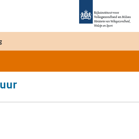
Rijksinstituut voor
Volksgezondheid en Milieu
Ministerie van Volksgezondheid,
Welzijn en Sport
g
zuur