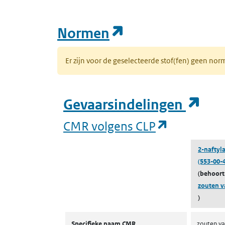
(opent in een n
Normen
Er zijn voor de geselecteerde stof(fen) geen 
(op
Gevaarsindelingen
(opent in 
CMR volgens CLP
2-naftyl
(553-00-4
(behoort
zouten v
)
CMR volgens CLP
Specifieke naam CMR
zouten va