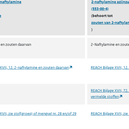
-naftylamine
2-naftylamine azijnz
(553-00-4)
e
(behoort tot
zouten van 2-naftyla
)
 en zouten daarvan
2-Naftylamine en zout
(opent in een nieuw tabblad)
XVII, 12. 2-naftylamine en zouten daarvan
REACH Bijlage XVII, 12
REACH Bijlage XVII, 72.
(op
vermelde stoffen
XVII, zie stof(groep) of mengsel nr. 28 en/of 29
REACH Bijlage XVII, zie
ent in een nieuw tabblad)