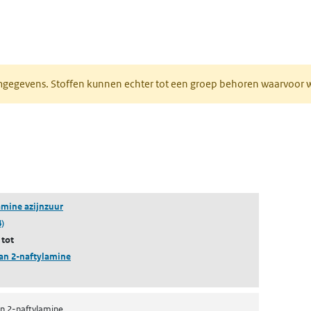
ieuw tabblad)
normgegevens. Stoffen kunnen echter tot een groep behoren waarvoo
ent in een nieuw tabblad)
een nieuw tabblad)
amine azijnzuur
)
 tot
an 2-naftylamine
n 2-naftylamine