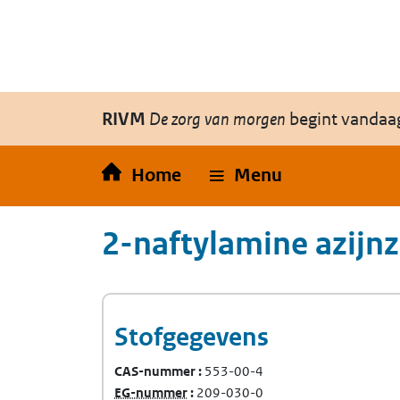
Overslaan en naar de inhoud gaan
Direct naar de hoofdnavigatie
RIVM
De zorg van morgen
begint vandaa
Home
Menu
2-naftylamine azijn
Stofgegevens
CAS-nummer
553-00-4
(Europees Gemeenschap-nummer)
EG-nummer
209-030-0