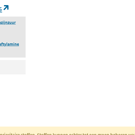
(opent in een nieuw tabblad)
s
azijnzuur
aftylamine
nt in een nieuw tabblad)
 prioritaire stoffen. Stoffen kunnen echter tot een groep behoren w