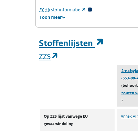
(Europees Agentschap voor chemische stof
(opent in een nieuw tabb
ECHA
stofinformatie
Toon meer
(opent i
Stoffenlijsten
(opent in een nieuw tab
ZZS
2-naftyl
(553-00-4
(behoort
zouten v
)
ZZS
Op ZZS lijst vanwege EU
Annex VI 
gevaarsindeling