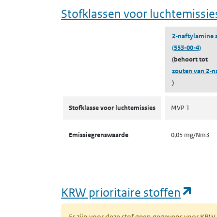
Stofklassen voor luchtemissie
2-naftylamine 
(553-00-4)
(behoort tot
zouten van 2-n
)
Stofklassen voor luchtemissies
Stofklasse voor luchtemissies
MVP 1
Emissiegrenswaarde
0,05 mg/Nm3
(ope
KRW prioritaire stoffen
Er zijn voor deze stof geen gegevens voor KRW