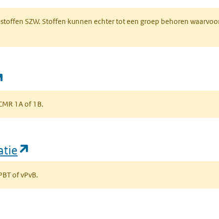
R-stoffen SZW. Stoffen kunnen echter tot een groep behoren waarvoo
(opent in een nieuw tabblad)
s CMR 1A of 1B.
(opent in een nieuw tabblad)
atie
 PBT of vPvB.