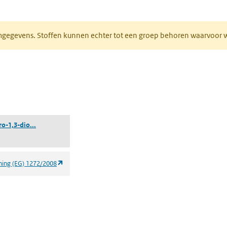
ieuw tabblad)
normgegevens. Stoffen kunnen echter tot een groep behoren waarvoo
ent in een nieuw tabblad)
een nieuw tabblad)
((1,3,4,5,6,7-hexahydro-1,3-dioxo-2H-isoindol-2-yl)methyl(1R
o-1,3-dio...
(opent in een nieuw tabblad)
ning (EG) 1272/2008
 een nieuw tabblad)