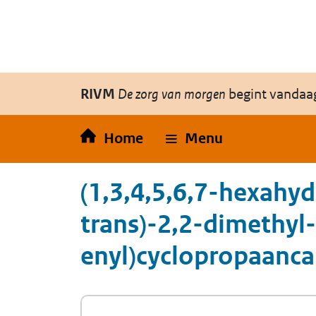
Overslaan en naar de inhoud gaan
Direct naar de hoofdnavigatie
RIVM
De zorg van morgen
begint vandaa
Home
Menu
(1,3,4,5,6,7-hexahy
trans)-2,2-dimethyl
enyl)cyclopropaanca