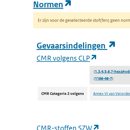
(opent in een n
Normen
Er zijn voor de geselecteerde stof(fen) geen 
(op
Gevaarsindelingen
(opent in 
CMR volgens CLP
(1,3,4,5,6,7-hexahydr
(1166-46-7)
CMR volgens CLP
CMR Categorie 2 volgens
Annex VI van Verorde
(opent in
CMR-stoffen SZW