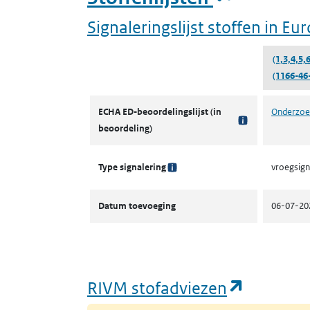
Signaleringslijst stoffen in E
(1,3,4,5,
(1166-46
Signaleringslijst stoffen in Europees onderzoek
ECHA ED-beoordelingslijst (in
Onderzoek
beoordeling)
Type signalering
vroegsign
Datum toevoeging
06-07-20
(opent i
RIVM stofadviezen