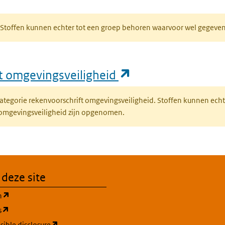
bblad)
R. Stoffen kunnen echter tot een groep behoren waarvoor wel gegev
(opent in een nie
ft omgevingsveiligheid
fcategorie rekenvoorschrift omgevingsveiligheid. Stoffen kunnen ec
 omgevingsveiligheid zijn opgenomen.
 deze site
(opent in een nieuw tabblad)
n
(opent in een nieuw tabblad)
s
(opent in een nieuw tabblad)
ible disclosure