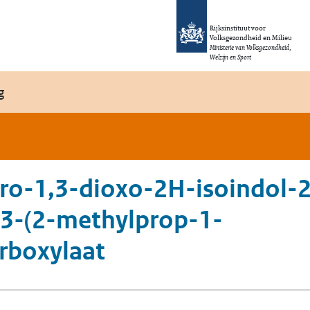
Rijksinstituut voor
Volksgezondheid en Milieu
Ministerie van Volksgezondheid,
Welzijn en Sport
g
dro-1,3-dioxo-2H-isoindol-2
-3-(2-methylprop-1-
rboxylaat