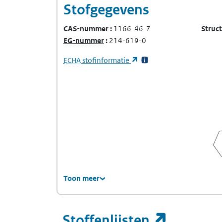
Stofgegevens
CAS-nummer
1166-46-7
Struc
(Europees Gemeenschap-nummer)
EG-nummer
214-619-0
(Europees Agentschap voor chemische stof
(opent in een nieuw tabb
ECHA
stofinformatie
Toon meer
(opent i
Stoffenlijsten