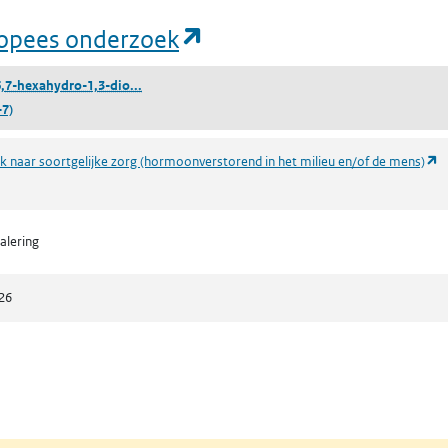
(opent in een nieuw ta
uropees onderzoek
((1,3,4,5,6,7-hexahydro-1,3-dioxo-2H-isoindol-2-
6,7-hexahydro-1,3-dio...
-7)
(
 naar soortgelijke zorg (hormoonverstorend in het milieu en/of de mens)
alering
26
n een nieuw tabblad)