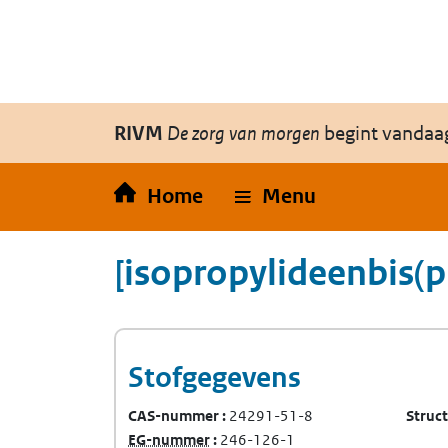
Overslaan en naar de inhoud gaan
Direct naar de hoofdnavigatie
RIVM
De zorg van morgen
begint vandaa
Home
Menu
[isopropylideenbis(p
Stofgegevens
CAS-nummer
24291-51-8
Struc
(Europees Gemeenschap-nummer)
EG-nummer
246-126-1