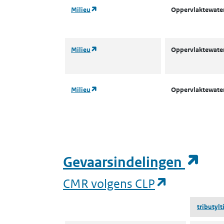
(opent in een nieuw tabblad)
Milieu
Oppervlaktewater
(opent in een nieuw tabblad)
Milieu
Oppervlaktewater
(opent in een nieuw tabblad)
Milieu
Oppervlaktewater
(op
Gevaarsindelingen
(opent in 
CMR volgens CLP
tributyl