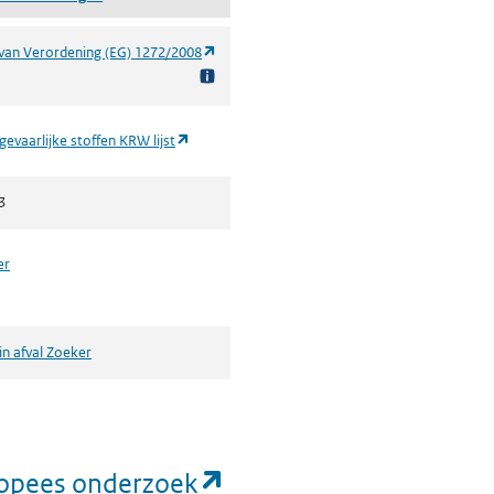
(opent in een nieuw tabblad)
van Verordening (EG) 1272/2008
(opent in een nieuw tabblad)
 gevaarlijke stoffen KRW lijst
3
er
in afval Zoeker
(opent in een nieuw ta
uropees onderzoek