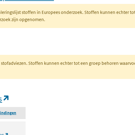
naleringslijst stoffen in Europees onderzoek. Stoffen kunnen echter
derzoek zijn opgenomen.
n een nieuw tabblad)
M stofadviezen. Stoffen kunnen echter tot een groep behoren waarvo
(opent in een nieuw tabblad)
s
bindingen
(opent in een nieuw tabblad)
ing