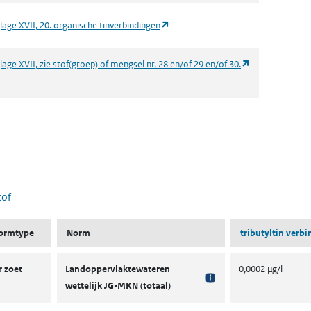
(opent in een nieuw tabblad)
lage XVII, 20. organische tinverbindingen
(opent in een n
age XVII, zie stof(groep) of mengsel nr. 28 en/of 29 en/of 30.
 nieuw tabblad)
tof
ormtype
Norm
tributyltin verb
 zoet
Landoppervlaktewateren
0,0002 µg/l
wettelijk JG-MKN (totaal)