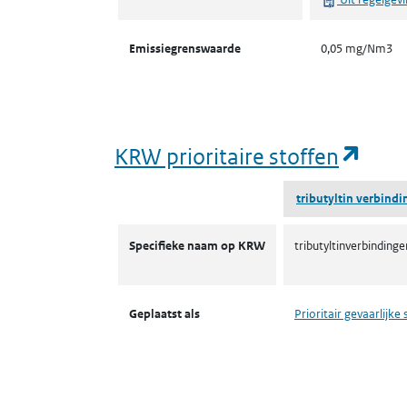
Emissiegrenswaarde
0,05 mg/Nm3
(ope
KRW prioritaire stoffen
tributyltin verbind
KRW prioritaire stoffen
Specifieke naam op KRW
tributyltinverbindinge
Geplaatst als
Prioritair gevaarlijke 