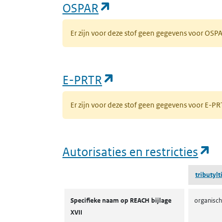
(opent in een nieuw 
OSPAR
Er zijn voor deze stof geen gegevens voor OS
(opent in een nieuw
E-PRTR
Er zijn voor deze stof geen gegevens voor E-
(o
Autorisaties en restricties
tributyl
Autorisaties en restricties
Specifieke naam op REACH bijlage
organisch
XVII