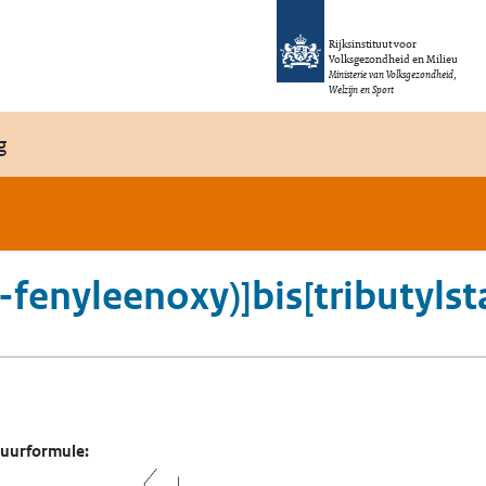
Rijksinstituut voor
Volksgezondheid en Milieu
Ministerie van Volksgezondheid,
Welzijn en Sport
g
-fenyleenoxy)]bis[tributyls
tuurformule