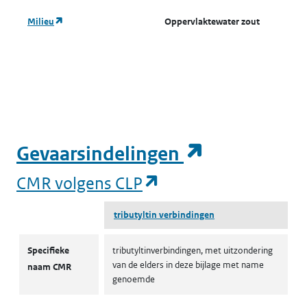
(opent in een nieuw tabblad)
Milieu
Oppervlaktewater zout
A
o
w
(
(opent in e
Gevaarsindelingen
(opent in een nieuw
CMR volgens CLP
tributyltin verbindingen
CMR volgens CLP
Specifieke
tributyltinverbindingen, met uitzondering
van de elders in deze bijlage met name
naam CMR
genoemde