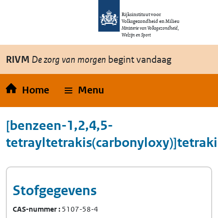
Overslaan en naar de inhoud gaan
Direct naar de hoofdnavigatie
Rijksinstituut voor
Volksgezondheid en Milieu
Ministerie van Volksgezondheid,
Welzijn en Sport
RIVM
De zorg van morgen
begint vandaag
Home
Menu
[benzeen-1,2,4,5-
tetrayltetrakis(carbonyloxy)]tetrak
Stofgegevens
CAS-nummer
5107-58-4