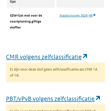
lijst
(opent in 
SZW-lijst met voor de
Staatscourant 2026-46
voortplanting giftige
stoffen
(opent i
CMR volgens zelfclassificatie
Er zijn voor deze stof geen zelfclassificaties als CMR 1A
of 1B.
(op
PBT/vPvB volgens zelfclassificatie