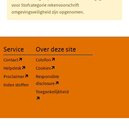
voor Stofcategorie rekenvoorschrift
omgevingsveiligheid zijn opgenomen.
Service
Over deze site
(opent in een nieuw tabblad)
(opent in een nieuw tabblad)
Contact
Colofon
(opent in een nieuw tabblad)
(opent in een nieuw tabblad)
Helpdesk
Cookies
(opent in een nieuw tabblad)
Proclaimer
Responsible
(opent in een nieuw tabblad)
disclosure
Index stoffen
Toegankelijkheid
(opent in een nieuw tabblad)