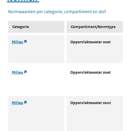
Normwaarden per categorie, compartiment en stof
Categorie
Compartiment/Normtype
(opent in een nieuw tabblad)
Milieu
Oppervlaktewater zoet
L
w
(
(opent in een nieuw tabblad)
Milieu
Oppervlaktewater zoet
L
w
(
(opent in een nieuw tabblad)
Milieu
Oppervlaktewater zout
A
o
w
(