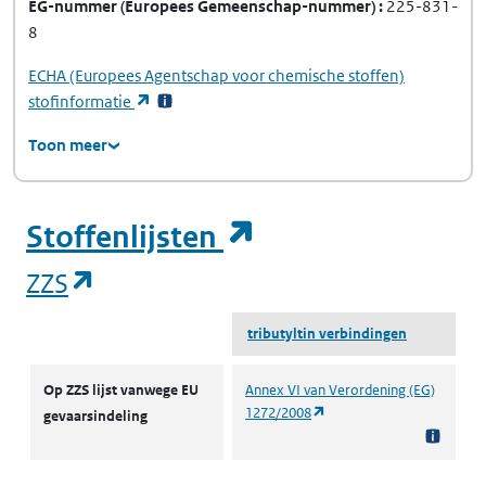
EG-nummer
(Europees Gemeenschap-nummer)
225-831-
8
ECHA
(Europees Agentschap voor chemische stoffen)
(opent in een nieuw tabblad)
stofinformatie
Toon meer
(opent in een ni
Stoffenlijsten
(opent in een nieuw tabblad)
ZZS
tributyltin verbindingen
ZZS
Op ZZS lijst vanwege EU
Annex VI van Verordening (EG)
(opent in een nieuw tabbl
1272/2008
gevaarsindeling