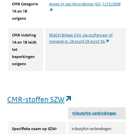
CMR Categorie
Annex VI van Verordening (EG) 1272/2008
(opent in een nieuw tabblad)
1A en 1B
volgens
CMR indeling
REACH Bijlage XVII, zie stof(groep) of
(opent in een 
mengsel nr. 28 en/of 29 en/of 30.
1A en 1B leidt
tot
beperkingen
volgens
(opent in een nieu
CMR-stoffen SZW
tributyltin verbindingen
CMR-stoffen SZW
Specifieke naam op SZW-
tributyltin verbindingen