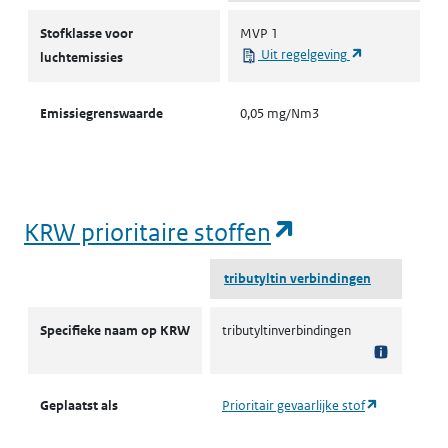
Stofklassen voor luchtemissies
Stofklasse voor
MVP 1
(opent in een 
Uit regelgeving
luchtemissies
Emissiegrenswaarde
0,05 mg/Nm3
(opent in een
KRW prioritaire stoffen
tributyltin verbindingen
KRW prioritaire stoffen
Specifieke naam op KRW
tributyltinverbindingen
(opent in ee
Geplaatst als
Prioritair gevaarlijke stof