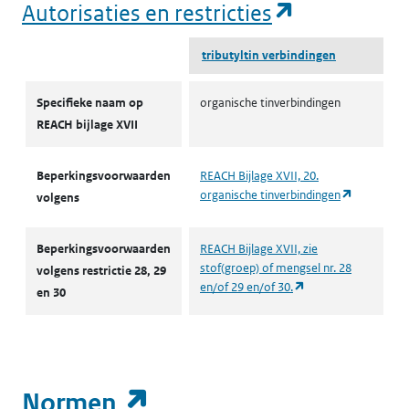
(opent in e
Autorisaties en restricties
tributyltin verbindingen
Autorisaties en restricties
Specifieke naam op
organische tinverbindingen
REACH bijlage XVII
Beperkingsvoorwaarden
REACH Bijlage XVII, 20.
(opent in 
organische tinverbindingen
volgens
Beperkingsvoorwaarden
REACH Bijlage XVII, zie
stof(groep) of mengsel nr. 28
volgens restrictie 28, 29
(opent in een nieuw
en/of 29 en/of 30.
en 30
(opent in een nieuw t
Normen