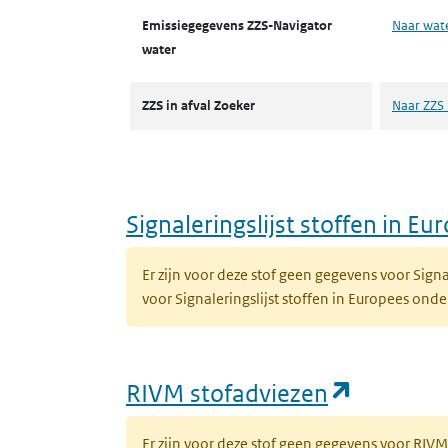
Emissiegegevens ZZS-Navigator
Naar wat
water
ZZS in afval Zoeker
Naar ZZS 
Signaleringslijst stoffen in E
Er zijn voor deze stof geen gegevens voor Sig
voor Signaleringslijst stoffen in Europees on
(opent i
RIVM stofadviezen
Er zijn voor deze stof geen gegevens voor RIV