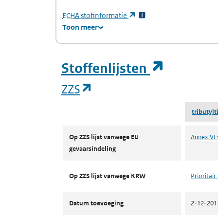
(Europees Agentschap voor chemische stof
(opent in een nieuw tabb
ECHA
stofinformatie
Toon meer
(opent i
Stoffenlijsten
(opent in een nieuw tab
ZZS
tributyl
ZZS
Op ZZS lijst vanwege EU
Annex VI 
gevaarsindeling
Op ZZS lijst vanwege KRW
Prioritair
Datum toevoeging
2-12-201