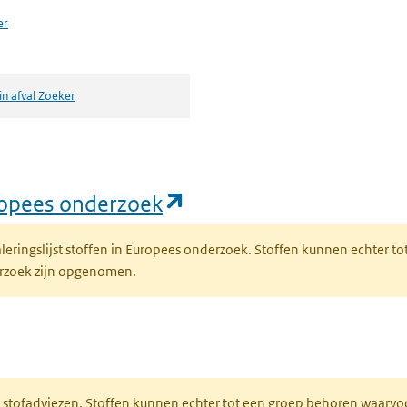
er
in afval Zoeker
(opent in een nieuw ta
uropees onderzoek
naleringslijst stoffen in Europees onderzoek. Stoffen kunnen echter
derzoek zijn opgenomen.
n een nieuw tabblad)
M stofadviezen. Stoffen kunnen echter tot een groep behoren waarvo