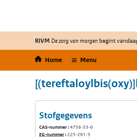
Overslaan en naar de inhoud gaan
Direct naar de hoofdnavigatie
RIVM
De zorg van morgen
begint vandaa
Home
Menu
[(tereftaloylbis(oxy)
Stofgegevens
CAS-nummer
4756-53-0
(Europees Gemeenschap-nummer)
EG-nummer
225-291-3