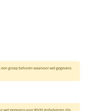
bblad)
 tot een groep behoren waarvoor wel gegevens
or wel gegevens voor RIVM stofadviezen zijn