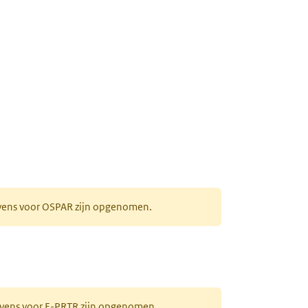
evens voor OSPAR zijn opgenomen.
gevens voor E-PRTR zijn opgenomen.