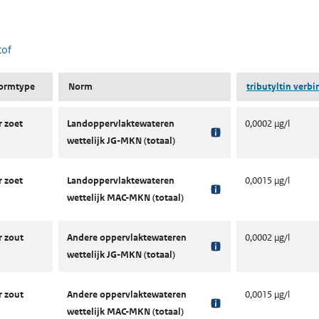
 nieuw tabblad)
tof
ormtype
Norm
tributyltin verb
 zoet
Landoppervlaktewateren
0,0002 µg/l
wettelijk JG-MKN (totaal)
 zoet
Landoppervlaktewateren
0,0015 µg/l
wettelijk MAC-MKN (totaal)
 zout
Andere oppervlaktewateren
0,0002 µg/l
wettelijk JG-MKN (totaal)
 zout
Andere oppervlaktewateren
0,0015 µg/l
wettelijk MAC-MKN (totaal)