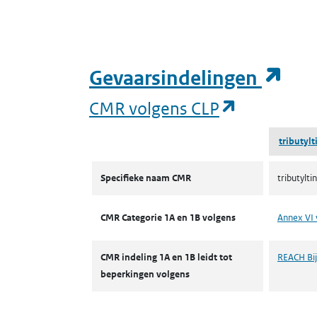
(op
Gevaarsindelingen
(opent in 
CMR volgens CLP
tributyl
CMR volgens CLP
Specifieke naam CMR
tributylt
CMR Categorie 1A en 1B volgens
Annex VI 
CMR indeling 1A en 1B leidt tot
REACH Bijl
beperkingen volgens