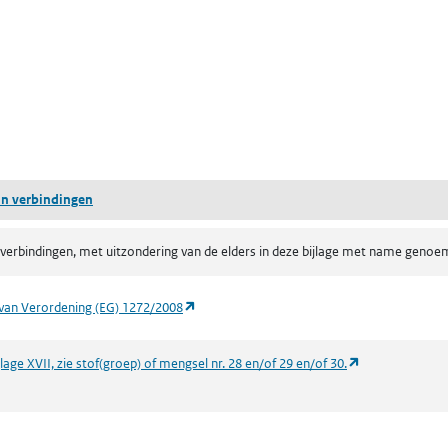
ent in een nieuw tabblad)
een nieuw tabblad)
tin verbindingen
inverbindingen, met uitzondering van de elders in deze bijlage met name geno
(opent in een nieuw tabblad)
van Verordening (EG) 1272/2008
(opent in een n
age XVII, zie stof(groep) of mengsel nr. 28 en/of 29 en/of 30.