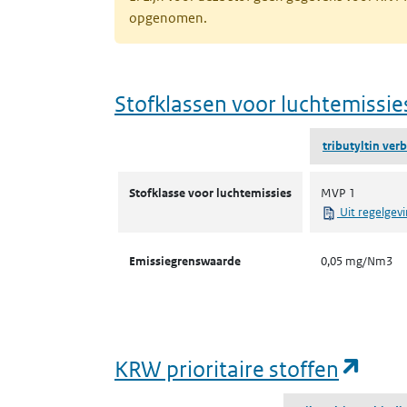
opgenomen.
Stofklassen voor luchtemissie
tributyltin ver
Stofklassen voor luchtemissies
Stofklasse voor luchtemissies
MVP 1
Uit regelgev
Emissiegrenswaarde
0,05 mg/Nm3
(ope
KRW prioritaire stoffen