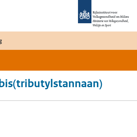
Rijksinstituut voor
Volksgezondheid en Milieu
Ministerie van Volksgezondheid,
Welzijn en Sport
g
]bis(tributylstannaan)