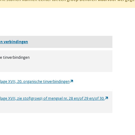
pent in een nieuw tabblad)
tin verbindingen
e tinverbindingen
(opent in een nieuw tabblad)
lage XVII, 20. organische tinverbindingen
(opent in een n
age XVII, zie stof(groep) of mengsel nr. 28 en/of 29 en/of 30.