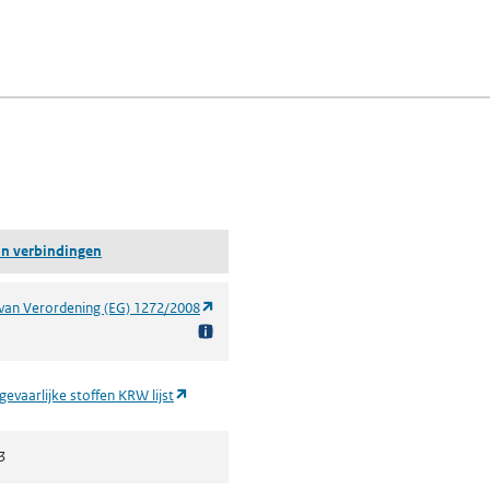
fen)
lad)
n een nieuw tabblad)
blad)
tin verbindingen
(opent in een nieuw tabblad)
van Verordening (EG) 1272/2008
(opent in een nieuw tabblad)
 gevaarlijke stoffen KRW lijst
3