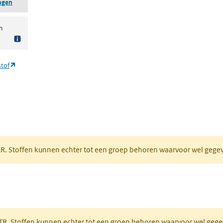
ingen
n
(opent in een nieuw tabblad)
stof
tabblad)
PAR. Stoffen kunnen echter tot een groep behoren waarvoor wel geg
 tabblad)
PRTR. Stoffen kunnen echter tot een groep behoren waarvoor wel ge