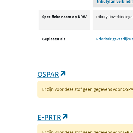
tributyltin verbind
KRW prioritaire stoffen
Specifieke naam op KRW
tributyltinverbindinge
Geplaatst als
Prioritair gevaarlijke 
(opent in een nieuw 
OSPAR
Er zijn voor deze stof geen gegevens voor OS
(opent in een nieuw
E-PRTR
Er zijn voor deze stof geen gegevens voor E-