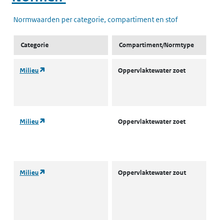
Normwaarden per categorie, compartiment en stof
Categorie
Compartiment/Normtype
(opent in een nieuw tabblad)
Milieu
Oppervlaktewater zoet
L
w
(
(opent in een nieuw tabblad)
Milieu
Oppervlaktewater zoet
L
w
(
(opent in een nieuw tabblad)
Milieu
Oppervlaktewater zout
A
o
w
(