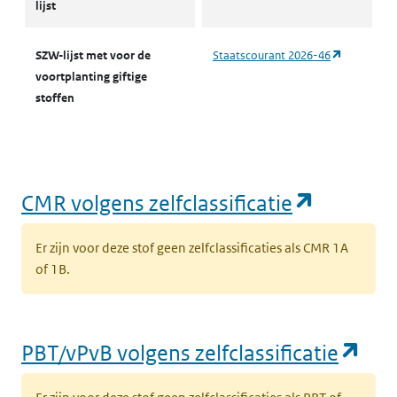
lijst
(opent in 
SZW-lijst met voor de
Staatscourant 2026-46
voortplanting giftige
stoffen
(opent i
CMR volgens zelfclassificatie
Er zijn voor deze stof geen zelfclassificaties als CMR 1A
of 1B.
(op
PBT/vPvB volgens zelfclassificatie