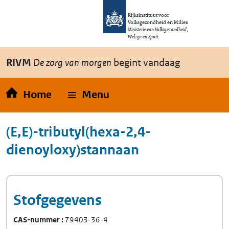
Overslaan en naar de inhoud gaan
Direct naar de hoofdnavigatie
Rijksinstituut voor
Volksgezondheid en Milieu
Ministerie van Volksgezondheid,
Welzijn en Sport
RIVM
De zorg van morgen
begint vandaag
Home
Menu
(E,E)-tributyl(hexa-2,4-
dienoyloxy)stannaan
Stofgegevens
CAS-nummer
79403-36-4