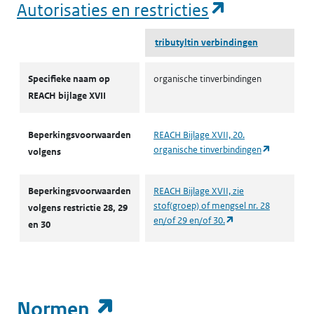
(opent in e
Autorisaties en restricties
tributyltin verbindingen
Autorisaties en restricties
Specifieke naam op
organische tinverbindingen
REACH bijlage XVII
Beperkingsvoorwaarden
REACH Bijlage XVII, 20.
(opent in 
organische tinverbindingen
volgens
Beperkingsvoorwaarden
REACH Bijlage XVII, zie
stof(groep) of mengsel nr. 28
volgens restrictie 28, 29
(opent in een nieuw
en/of 29 en/of 30.
en 30
(opent in een nieuw t
Normen