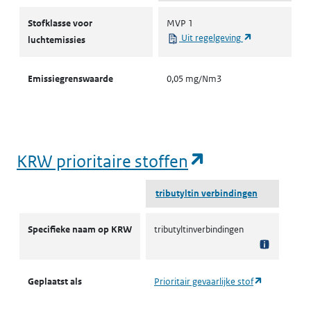
Stofklassen voor luchtemissies
Stofklasse voor
MVP 1
(opent in een 
Uit regelgeving
luchtemissies
Emissiegrenswaarde
0,05 mg/Nm3
(opent in een
KRW prioritaire stoffen
tributyltin verbindingen
KRW prioritaire stoffen
Specifieke naam op KRW
tributyltinverbindingen
(opent in ee
Geplaatst als
Prioritair gevaarlijke stof