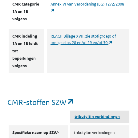
CMR Categorie
Annex VI van Verordening (EG) 1272/2008
(opent in een nieuw tabblad)
1A en 1B
volgens
CMR indeling
REACH Bijlage XVII, zie stof(groep) of
(opent in een 
mengsel nr. 28 en/of 29 en/of 30.
1A en 1B leidt
tot
beperkingen
volgens
(opent in een nieu
CMR-stoffen SZW
tributyltin verbindingen
CMR-stoffen SZW
Specifieke naam op SZW-
tributyltin verbindingen