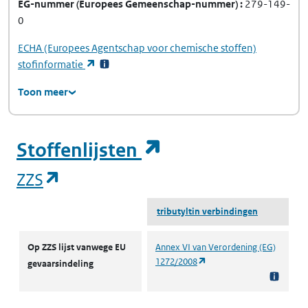
EG-nummer
(Europees Gemeenschap-nummer)
279-149-
0
ECHA
(Europees Agentschap voor chemische stoffen)
(opent in een nieuw tabblad)
stofinformatie
Toon meer
(opent in een ni
Stoffenlijsten
(opent in een nieuw tabblad)
ZZS
tributyltin verbindingen
ZZS
Op ZZS lijst vanwege EU
Annex VI van Verordening (EG)
(opent in een nieuw tabbl
1272/2008
gevaarsindeling