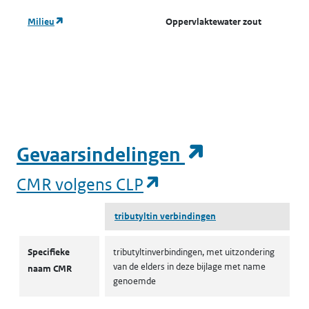
(opent in een nieuw tabblad)
Milieu
Oppervlaktewater zout
A
o
w
(
(opent in e
Gevaarsindelingen
(opent in een nieuw
CMR volgens CLP
tributyltin verbindingen
CMR volgens CLP
Specifieke
tributyltinverbindingen, met uitzondering
van de elders in deze bijlage met name
naam CMR
genoemde