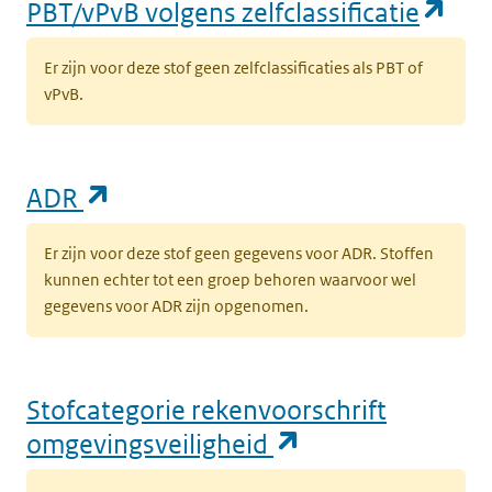
(op
PBT/vPvB volgens zelfclassificatie
Er zijn voor deze stof geen zelfclassificaties als PBT of
vPvB.
(opent in een nieuw tabblad)
ADR
Er zijn voor deze stof geen gegevens voor ADR. Stoffen
kunnen echter tot een groep behoren waarvoor wel
gegevens voor ADR zijn opgenomen.
Stofcategorie rekenvoorschrift
(opent in een n
omgevingsveiligheid