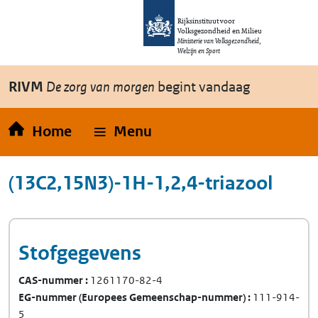
Overslaan en naar de inhoud gaan
Direct naar de hoofdnavigatie
Rijksinstituut voor
Volksgezondheid en Milieu
Ministerie van Volksgezondheid,
Welzijn en Sport
RIVM
De zorg van morgen
begint vandaag
Home
Menu
(13C2,15N3)-1H-1,2,4-triazool
Stofgegevens
CAS-nummer
1261170-82-4
EG-nummer
(Europees Gemeenschap-nummer)
111-914-
5