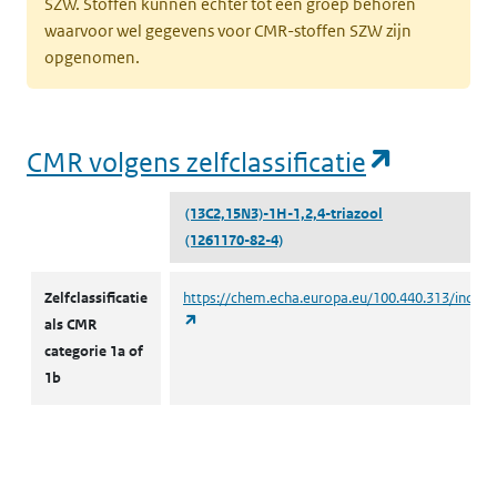
SZW. Stoffen kunnen echter tot een groep behoren
waarvoor wel gegevens voor CMR-stoffen SZW zijn
opgenomen.
(opent i
CMR volgens zelfclassificatie
(13C2,15N3)-1H-1,2,4-triazool
(1261170-82-4)
CMR volgens zelfclassificatie
Zelfclassificatie
https://chem.echa.europa.eu/100.440.313/indust
(opent in een nieuw tabblad)
als CMR
categorie 1a of
1b