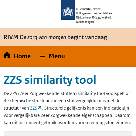
Overslaan en naar de inhoud gaan
Direct naar de hoofdnavigatie
Rijksinstituut voor
Volksgezondheid en Milieu
Ministerie van Volksgezondheid,
Welzijn en Sport
RIVM
De zorg van morgen
begint vandaag
Home
Menu
ZZS similarity tool
De
ZZS
(Zeer Zorgwekkende Stoffen)
similarity tool voorspelt of
de chemische structuur van een stof vergelijkbaar is met de
(opent in een nieuw tabblad)
structuur van
ZZS
. Structurele gelijkenis kan een indicatie zijn
voor vergelijkbare Zeer Zorgwekkende eigenschappen. Daarom
kan dit instrument gebruikt worden voor screeningsdoeleinden.