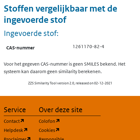
Stoffen vergelijkbaar met de
ingevoerde stof
Ingevoerde stof:
1261170-82-4
CAS-nummer
Voor het gegeven CAS-nummer is geen SMILES bekend. Het
systeem kan daarom geen similarity berekenen.
ZZS Similarity Tool version 2.0, released on 02-12-2021
Service
Over deze site
(opent in een nieuw tabblad)
(opent in een nieuw tabblad)
Contact
Colofon
(opent in een nieuw tabblad)
(opent in een nieuw tabblad)
Helpdesk
Cookies
(opent in een nieuw tabblad)
Proclaimer
Responsible